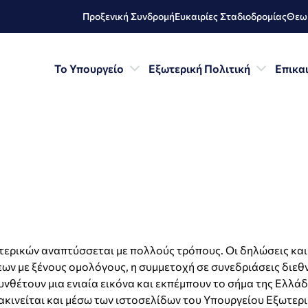
Προξενική Συνδρομή
Ευκαιρίες Σταδιοδρομίας
Θεωρ
Το Υπουργείο
Εξωτερική Πολιτική
Επικα
ρικών αναπτύσσεται με πολλούς τρόπους. Οι δηλώσεις και ο
ων με ξένους ομολόγους, η συμμετοχή σε συνεδριάσεις διεθ
υνθέτουν μια ενιαία εικόνα και εκπέμπουν το σήμα της Ελλά
ακινείται και μέσω των ιστοσελίδων του Υπουργείου Εξωτερι