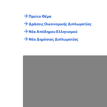
Πρώτο Θέμα
Δράσεις Οικονομικής Διπλωματίας
Nέα Απόδημου Ελληνισμού
Νέα Δημόσιας Διπλωματίας