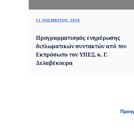
11 ΝΟΕΜΒΡΊΟΥ, 2010
Προγραμματισμός ενημέρωσης
διπλωματικών συντακτών από τον
Εκπρόσωπο του ΥΠΕΞ, κ. Γ.
Δελαβέκουρα
Pos
Προη
pag