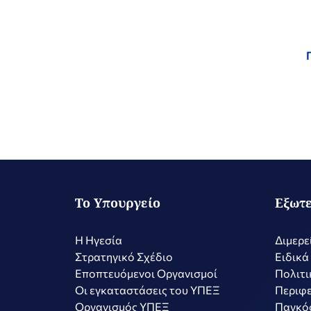
Το Υπουργείο
Εξωτε
Η Ηγεσία
Διμερε
Στρατηγικό Σχέδιο
Ειδικά
Εποπτευόμενοι Οργανισμοί
Πολιτι
Οι εγκαταστάσεις του ΥΠΕΞ
Περιφε
Οργανισμός ΥΠΕΞ
Παγκό