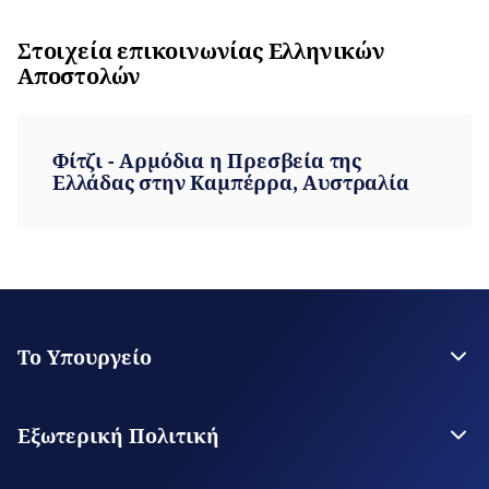
Στοιχεία επικοινωνίας Ελληνικών
Αποστολών
Φίτζι - Αρμόδια η Πρεσβεία της
Ελλάδας στην Καμπέρρα, Αυστραλία
Το Υπουργείο
Η Ηγεσία
Στρατηγικό Σχέδιο
Εξωτερική Πολιτική
Εποπτευόμενοι Οργανισμοί
Οι εγκαταστάσεις του ΥΠΕΞ
Διμερείς Σχέσεις της Ελλάδος