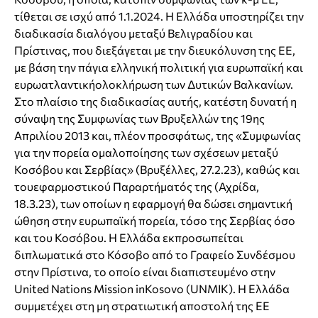
τίθεται σε ισχύ από 1.1.2024. Η Ελλάδα υποστηρίζει την
διαδικασία διαλόγου μεταξύ Βελιγραδίου και
Πρίστινας, που διεξάγεται με την διευκόλυνση της ΕΕ,
με βάση την πάγια ελληνική πολιτική για ευρωπαϊκή και
ευρωατλαντικήολοκλήρωση των Δυτικών Βαλκανίων.
Στο πλαίσιο της διαδικασίας αυτής, κατέστη δυνατή η
σύναψη της Συμφωνίας των Βρυξελλών της 19ης
Απριλίου 2013 και, πλέον προσφάτως, της «Συμφωνίας
για την πορεία ομαλοποίησης των σχέσεων μεταξύ
Κοσόβου και Σερβίας» (Βρυξέλλες, 27.2.23), καθώς και
τουεφαρμοστικού Παραρτήματός της (Αχρίδα,
18.3.23), των οποίων η εφαρμογή θα δώσει σημαντική
ώθηση στην ευρωπαϊκή πορεία, τόσο της Σερβίας όσο
και του Κοσόβου. Η Ελλάδα εκπροσωπείται
διπλωματικά στο Κόσοβο από το Γραφείο Συνδέσμου
στην Πρίστινα, το οποίο είναι διαπιστευμένο στην
United Nations Mission inKosovo (UNMIK). Η Ελλάδα
συμμετέχει στη μη στρατιωτική αποστολή της ΕΕ