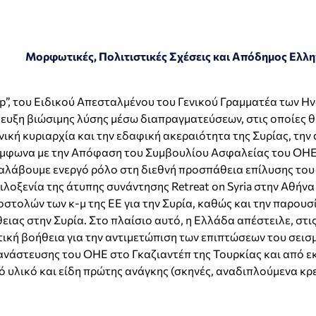
Μορφωτικές, Πολιτιστικές Σχέσεις και Απόδημος Ελλ
ep”, του Ειδικού Απεσταλμένου του Γενικού Γραμματέα των Ην
ευξη βιώσιμης λύσης μέσω διαπραγματεύσεων, στις οποίες θ
θνική κυριαρχία και την εδαφική ακεραιότητα της Συρίας, τη
σύμφωνα με την Απόφαση του Συμβουλίου Ασφαλείας του ΟΗΕ
 αναλάβουμε ενεργό ρόλο στη διεθνή προσπάθεια επίλυσης το
ιλοξενία της άτυπης συνάντησης Retreat on Syria στην Αθήνα
τολών των κ-μ της ΕΕ για την Συρία, καθώς και την παρουσί
ιας στην Συρία. Στο πλαίσιο αυτό, η Ελλάδα απέστειλε, στι
κή βοήθεια για την αντιμετώπιση των επιπτώσεων του σεισμ
άστευσης του ΟΗΕ στο Γκαζιαντέπ της Τουρκίας και από εκε
 υλικό και είδη πρώτης ανάγκης (σκηνές, αναδιπλούμενα κρ