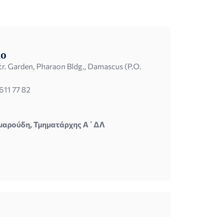
ίο
tr. Garden, Pharaon Bldg., Damascus (P.O.
 611 77 82
αμαρούδη, Τμηματάρχης Α΄ΔΛ