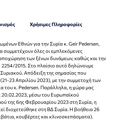
ηνισμός
Χρήσιμες Πληροφορίες
ωμένων Εθνών για την Συρία κ. Geir Pedersen,
α συμμετέχουν όλες οι εμπλεκόμενες
ν αποχώρηση των ξένων δυνάμεων, καθώς και την
 2254/2015. Στο πλαίσιο αυτό δηλώνουμε
υ Συριακού. Απόδειξη της σημασίας που
 (21-23 Απριλίου 2023), με την συμμετοχή των
α του κ. Pedersen. Παράλληλα, η χώρα μας
ς 20.02.2023, μέσω του Ευρωπαϊκού
ού της 6ης Φεβρουαρίου 2023 στη Συρία, η
ί διοχετεύθηκε στη ΒΔ Συρία. Η βοήθεια 26
εβάτια, κουβέρτες και κλινοσκεπάσματα).