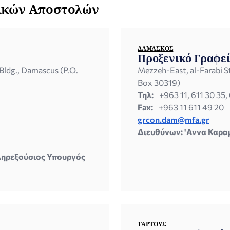
νικών Αποστολών
ΔΑΜΑΣΚΌΣ
Προξενικό Γραφε
Bldg., Damascus (P.O.
Mezzeh-East, al-Farabi S
Box 30319)
Τηλ:
+963 11, 611 30 35,
Fax:
+963 11 611 49 20
grcon.dam@mfa.gr
Διευθύνων: 'Αννα Καρ
ληρεξούσιος Υπουργός
ΤΑΡΤΟΎΣ