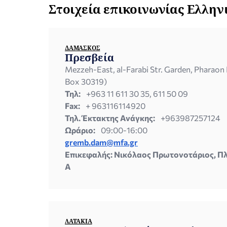
Στοιχεία επικοινωνίας Ελλη
ΔΑΜΑΣΚΌΣ
Πρεσβεία
Mezzeh-East, al-Farabi Str. Garden, Pharaon 
Box 30319)
Τηλ:
+963 11 611 30 35, 611 50 09
Fax:
+ 963116114920
Τηλ. Έκτακτης Ανάγκης:
+963987257124
Ωράριο:
09:00-16:00
gremb.dam@mfa.gr
Επικεφαλής: Νικόλαος Πρωτονοτάριος, Π
A
ΛΑΤΆΚΙΑ