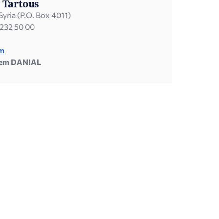
 Tartous
Syria (P.O. Box 4011)
 232 50 00
om
zem DANIAL