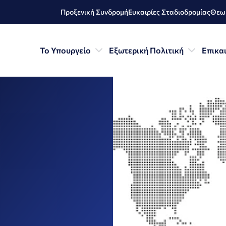
Προξενική Συνδρομή
Ευκαιρίες Σταδιοδρομίας
Θεωρ
Το Υπουργείο
Εξωτερική Πολιτική
Επικα