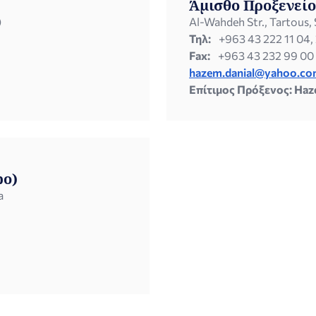
Άμισθο Προξενείο
)
Al-Wahdeh Str., Tartous, 
Τηλ:
+963 43 222 11 04,
Fax:
+963 43 232 99 00
hazem.danial@yahoo.c
Επίτιμος Πρόξενος: Ha
po)
a