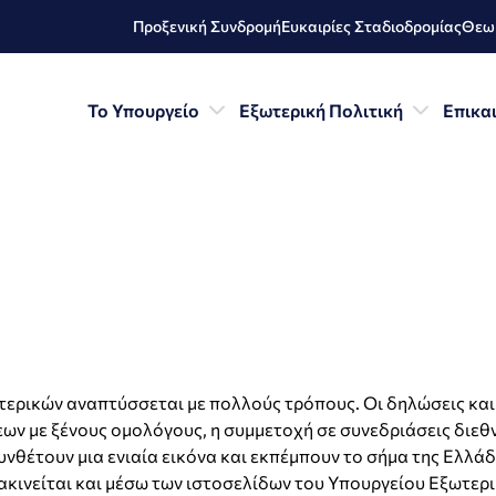
Προξενική Συνδρομή
Ευκαιρίες Σταδιοδρομίας
Θεωρ
Το Υπουργείο
Εξωτερική Πολιτική
Επικα
ρικών αναπτύσσεται με πολλούς τρόπους. Οι δηλώσεις και ο
ων με ξένους ομολόγους, η συμμετοχή σε συνεδριάσεις διεθ
υνθέτουν μια ενιαία εικόνα και εκπέμπουν το σήμα της Ελλά
ακινείται και μέσω των ιστοσελίδων του Υπουργείου Εξωτερι