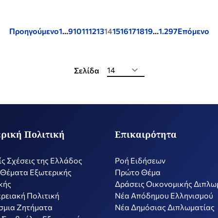
Posts
Προηγούμενο
1
…
9
10
11
12
13
14
15
16
17
18
19
…
1.297
Επόμενο
pagination
Σελίδα
ρική Πολιτική
Επικαιρότητα
ίς Σχέσεις της Ελλάδος
Ροή Ειδήσεων
 Θέματα Εξωτερικής
Πρώτο Θέμα
κής
Δράσεις Οικονομικής Διπλω
ρειακή Πολιτική
Nέα Απόδημου Ελληνισμού
σμια Ζητήματα
Νέα Δημόσιας Διπλωματίας