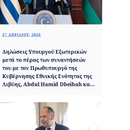
27 ΑΠΡΙΛΊΟΥ, 2026
Δηλώσεις Υπουργού Εξωτερικών
μετά το πέρας των συναντήσεών
του με τον Πρωθυπουργό της
Κυβέρνησης Εθνικής Ενότητας της
Λιβύης, Abdul Hamid Dbeibah και
τον ασκούντα χρέη Υπουργού
Εξωτερικών, Al Taher Salem Al
Baour (Τρίπολη, 27.04.2026)