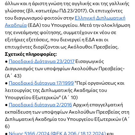
άλλων και η άριστη γνώση της αγγλικής και της γαλλικής
γλώσσας (βλ. κατωτέρω ΠΔ 23/2017). Οι επιτυχόντες
του διαγωνισμού φοιτούν στην
Ελληνική Διπλωματική
Ακαδημία
(ΕΔΑ)
του Υπουργείου. Μετά την ολοκλήρωση
της εννεάμηνης φοίτησης, συμμετέχουν εκ νέου σε
εξιτήριες εξετάσεις, που διενεργεί η ΕΔΑ και οι
επιτυχόντες διορίζονται ως Ακόλουθοι Πρεσβείας.
Σχετικές πληροφορίες:
●
Προεδρικό Διάταγμα 23/2017
Εισαγωγικός
Διαγωνισμός των υποψηφίων Ακολούθων Πρεσβείας-
(Α΄ 43)
●
Προεδρικό διάταγμα 17/1999
"Περί οργανώσεως και
λειτουργίας της Διπλωματικής Ακαδημίας του
Υπουργείου Εξωτερικών" (Α΄ 10)
●
Προεδρικό διάταγμα 2/2016
Αρχική επαγγελματική
εκπαίδευση των υποψηφίων Ακολούθων Πρεσβείας στη
Διπλωματική Ακαδημία του Υπουργείου Εξωτερικών (Α΄
6)
●
Νόμος 5166 /2024 (ΦΕΚ Α 206 / 18.12.2024)
και