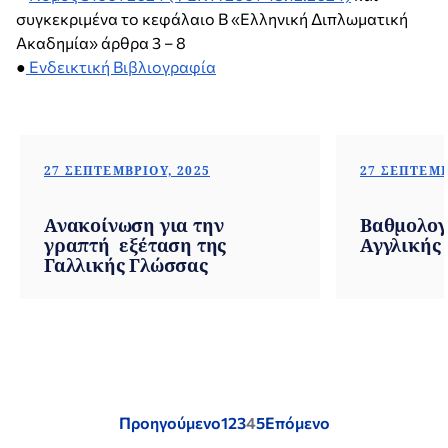
συγκεκριμένα το κεφάλαιο Β «Ελληνική Διπλωματική
Ακαδημία» άρθρα 3 – 8
●
Ενδεικτική Βιβλιογραφία
27 ΣΕΠΤΕΜΒΡΊΟΥ, 2025
27 ΣΕΠΤΕΜΒ
Ανακοίνωση για την
Βαθμολογ
γραπτή εξέταση της
Αγγλικής
Γαλλικής Γλώσσας
Posts
Προηγούμενο
1
2
3
4
5
Επόμενο
pagination