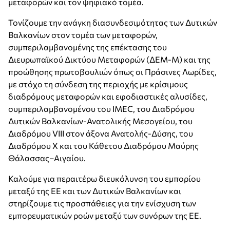
μεταφορών και τον ψηφιακό τομέα.
Τονίζουμε την ανάγκη διασυνδεσιμότητας των Δυτικών
Βαλκανίων στον τομέα των μεταφορών,
συμπεριλαμβανομένης της επέκτασης του
Διευρωπαϊκού Δικτύου Μεταφορών (ΔΕΜ-Μ) και της
προώθησης πρωτοβουλιών όπως οι Πράσινες Λωρίδες,
με στόχο τη σύνδεση της περιοχής με κρίσιμους
διαδρόμους μεταφορών και εφοδιαστικές αλυσίδες,
συμπεριλαμβανομένου του IMEC, του Διαδρόμου
Δυτικών Βαλκανίων-Ανατολικής Μεσογείου, του
Διαδρόμου VIII στον άξονα Ανατολής-Δύσης, του
Διαδρόμου X και του Κάθετου Διαδρόμου Μαύρης
Θάλασσας–Αιγαίου.
Καλούμε για περαιτέρω διευκόλυνση του εμπορίου
μεταξύ της ΕΕ και των Δυτικών Βαλκανίων και
στηρίζουμε τις προσπάθειες για την ενίσχυση των
εμπορευματικών ροών μεταξύ των συνόρων της ΕΕ.