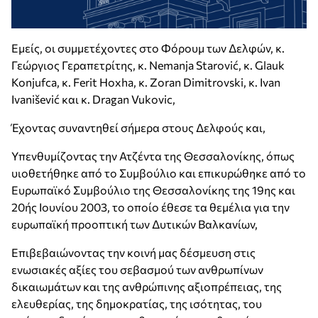
Εμείς, οι συμμετέχοντες στο Φόρουμ των Δελφών, κ.
Γεώργιος Γεραπετρίτης, κ. Nemanja Starović, κ. Glauk
Konjufca, κ. Ferit Hoxha, κ. Zoran Dimitrovski, κ. Ivan
Ivanišević και κ. Dragan Vukovic,
Έχοντας συναντηθεί σήμερα στους Δελφούς και,
Υπενθυμίζοντας την Ατζέντα της Θεσσαλονίκης, όπως
υιοθετήθηκε από το Συμβούλιο και επικυρώθηκε από το
Ευρωπαϊκό Συμβούλιο της Θεσσαλονίκης της 19ης και
20ής Ιουνίου 2003, το οποίο έθεσε τα θεμέλια για την
ευρωπαϊκή προοπτική των Δυτικών Βαλκανίων,
Επιβεβαιώνοντας την κοινή μας δέσμευση στις
ενωσιακές αξίες του σεβασμού των ανθρωπίνων
δικαιωμάτων και της ανθρώπινης αξιοπρέπειας, της
ελευθερίας, της δημοκρατίας, της ισότητας, του