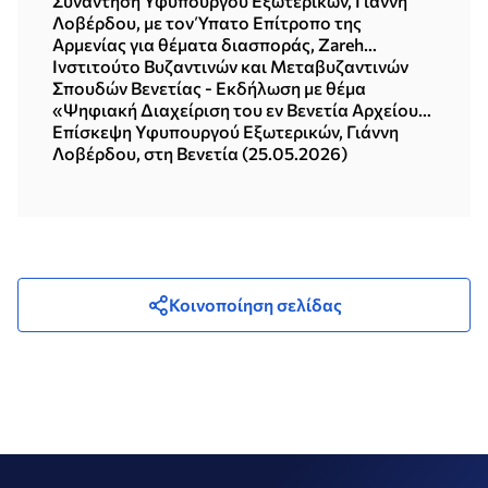
Nazarbekov (15.07.2026)
Συνάντηση Υφυπουργού Εξωτερικών, Γιάννη
Λοβέρδου, με τον Ύπατο Επίτροπο της
Αρμενίας για θέματα διασποράς, Zareh
Sinanyan (Αθήνα, 24.06.2026)
Ινστιτούτο Βυζαντινών και Μεταβυζαντινών
Σπουδών Βενετίας - Εκδήλωση με θέμα
«Ψηφιακή Διαχείριση του εν Βενετία Αρχείου
του Ελληνικού Ινστιτούτου Βυζαντινών και
Επίσκεψη Υφυπουργού Εξωτερικών, Γιάννη
Μεταβυζαντινών Σπουδών» (25.05.2026)
Λοβέρδου, στη Βενετία (25.05.2026)
Κοινοποίηση σελίδας