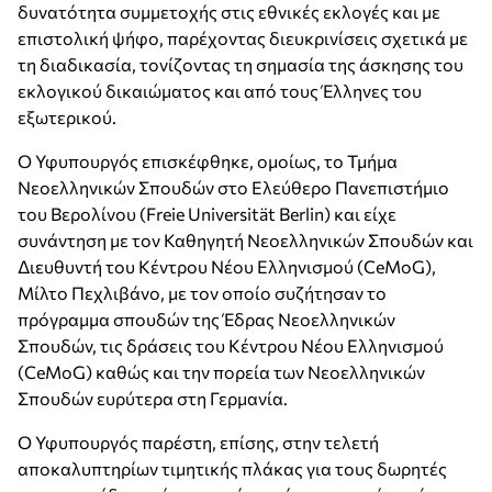
δυνατότητα συμμετοχής στις εθνικές εκλογές και με
επιστολική ψήφο, παρέχοντας διευκρινίσεις σχετικά με
τη διαδικασία, τονίζοντας τη σημασία της άσκησης του
εκλογικού δικαιώματος και από τους Έλληνες του
εξωτερικού.
Ο Υφυπουργός επισκέφθηκε, ομοίως, το Τμήμα
Νεοελληνικών Σπουδών στο Ελεύθερο Πανεπιστήμιο
του Βερολίνου (Freie Universität Berlin) και είχε
συνάντηση με τον Καθηγητή Νεοελληνικών Σπουδών και
Διευθυντή του Κέντρου Νέου Ελληνισμού (CeMoG),
Μίλτο Πεχλιβάνο, με τον οποίο συζήτησαν το
πρόγραμμα σπουδών της Έδρας Νεοελληνικών
Σπουδών, τις δράσεις του Κέντρου Νέου Ελληνισμού
(CeMoG) καθώς και την πορεία των Νεοελληνικών
Σπουδών ευρύτερα στη Γερμανία.
Ο Υφυπουργός παρέστη, επίσης, στην τελετή
αποκαλυπτηρίων τιμητικής πλάκας για τους δωρητές