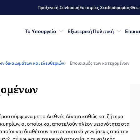
Προξενική Συνδρομή
Ευκαιρίες Σταδιοδρομίας
Θεωρ
Το Υπουργείο
Εξωτερική Πολιτική
Επικα
ν δικαιωμάτων και ελευθεριών
Εποικισμός των κατεχομένων
χομένων
έμου σύμφωνα με το Διεθνές Δίκαιο καθώς και ζήτημα
υπρίων, οι οποίοι και αποτελούν πλέον μειονότητα στα
οποίοι και διαθέτουν πιστοποιητικά γεννήσεως από την
, ενώ, σύμφωνα με τουρκικά στοιχεία, ο συνολικός