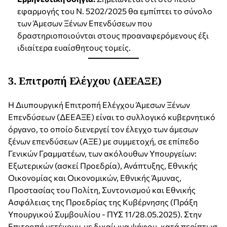
εφαρμογής του Ν. 5202/2025 θα εμπίπτει το σύνολο
των Άμεσων Ξένων Επενδύσεων που
δραστηριοποιούνται στους προαναφερόμενους έξι
ιδιαίτερα ευαίσθητους τομείς.
3.
Επιτροπή Ελέγχου (ΔΕΕΑΞΕ)
Η Διυπουργική Επιτροπή Ελέγχου Άμεσων Ξένων
Επενδύσεων (ΔΕΕΑΞΕ) είναι το συλλογικό κυβερνητικό
όργανο, το οποίο διενεργεί τον έλεγχο των άμεσων
ξένων επενδύσεων (ΑΞΕ) με συμμετοχή, σε επίπεδο
Γενικών Γραμματέων, των ακόλουθων Υπουργείων:
Εξωτερικών (ασκεί Προεδρία), Ανάπτυξης, Εθνικής
Οικονομίας και Οικονομικών, Εθνικής Άμυνας,
Προστασίας του Πολίτη, Συντονισμού και Εθνικής
Ασφάλειας της Προεδρίας της Κυβέρνησης (Πράξη
Υπουργικού Συμβουλίου - ΠΥΣ 11/28.05.2025). Στην
Επιτροπή μετέχουν, με δικαίωμα ψήφου, κατά περίπτωσ,