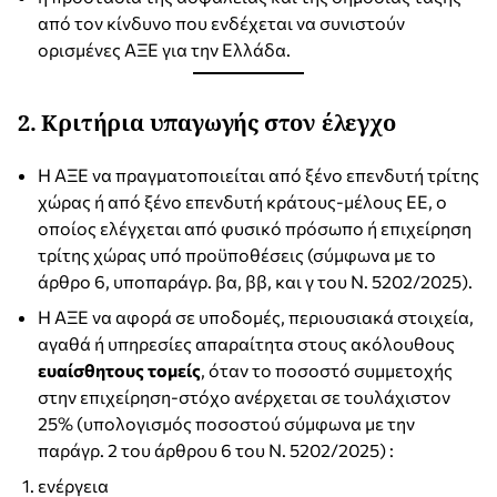
από τον κίνδυνο που ενδέχεται να συνιστούν
ορισμένες ΑΞΕ για την Ελλάδα.
2. Κριτήρια υπαγωγής στον έλεγχο
Η ΑΞΕ να πραγματοποιείται από ξένο επενδυτή τρίτης
χώρας ή από ξένο επενδυτή κράτους-μέλους ΕΕ, ο
οποίος ελέγχεται από φυσικό πρόσωπο ή επιχείρηση
τρίτης χώρας υπό προϋποθέσεις (σύμφωνα με το
άρθρο 6, υποπαράγρ. βα, ββ, και γ του Ν. 5202/2025).
Η ΑΞΕ να αφορά σε υποδομές, περιουσιακά στοιχεία,
αγαθά ή υπηρεσίες απαραίτητα στους ακόλουθους
ευαίσθητους τομείς
, όταν το ποσοστό συμμετοχής
στην επιχείρηση-στόχο ανέρχεται σε τουλάχιστον
25% (υπολογισμός ποσοστού σύμφωνα με την
παράγρ. 2 του άρθρου 6 του Ν. 5202/2025) :
ενέργεια