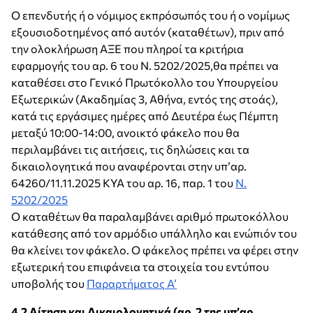
Ο επενδυτής ή ο νόμιμος εκπρόσωπός του ή ο νομίμως
εξουσιοδοτημένος από αυτόν (καταθέτων), πριν από
την ολοκλήρωση ΑΞΕ που πληροί τα κριτήρια
εφαρμογής του αρ. 6 του Ν. 5202/2025,θα πρέπει να
καταθέσει στο Γενικό Πρωτόκολλο του Υπουργείου
Εξωτερικών (Ακαδημίας 3, Αθήνα, εντός της στοάς),
κατά τις εργάσιμες ημέρες από Δευτέρα έως Πέμπτη
μεταξύ 10:00-14:00, ανοικτό φάκελο που θα
περιλαμβάνει τις αιτήσεις, τις δηλώσεις και τα
δικαιολογητικά που αναφέρονται στην υπ’αρ.
64260/11.11.2025 ΚΥΑ του αρ. 16, παρ. 1 του
Ν.
5202/2025
Ο καταθέτων θα παραλαμβάνει αριθμό πρωτοκόλλου
κατάθεσης από τον αρμόδιο υπάλληλο και ενώπιόν του
θα κλείνει τον φάκελο. Ο φάκελος πρέπει να φέρει στην
εξωτερική του επιφάνεια τα στοιχεία του εντύπου
υποβολής του
Παραρτήματος Α’
4.2 Αίτηση και Δικαιολογητικά (αρ. 2 της υπ’αρ.