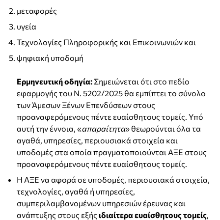
μεταφορές
υγεία
Τεχνολογίες Πληροφορικής και Επικοινωνιών και
ψηφιακή υποδομή
Ερμηνευτική οδηγία:
Σημειώνεται ότι στο πεδίο
εφαρμογής του Ν. 5202/2025 θα εμπίπτει το σύνολο
των Άμεσων Ξένων Επενδύσεων στους
προαναφερόμενους πέντε ευαίσθητους τομείς. Υπό
αυτή την έννοια, «
απαραίτητα
» θεωρούνται όλα τα
αγαθά, υπηρεσίες, περιουσιακά στοιχεία και
υποδομές στα οποία πραγματοποιούνται ΑΞΕ στους
προαναφερόμενους πέντε ευαίσθητους τομείς.
Η ΑΞΕ να αφορά σε υποδομές, περιουσιακά στοιχεία,
τεχνολογίες, αγαθά ή υπηρεσίες,
συμπεριλαμβανομένων υπηρεσιών έρευνας και
ανάπτυξης στους εξής
ιδιαίτερα ευαίσθητους τομείς
,