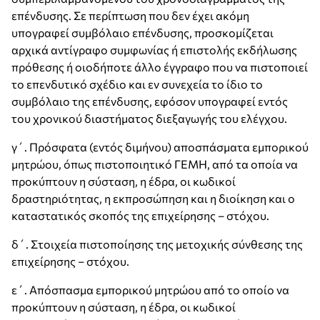
επένδυσης. Σε περίπτωση που δεν έχει ακόμη
υπογραφεί συμβόλαιο επένδυσης, προσκομίζεται
αρχικά αντίγραφο συμφωνίας ή επιστολής εκδήλωσης
πρόθεσης ή οιοδήποτε άλλο έγγραφο που να πιστοποιεί
το επενδυτικό σχέδιο και εν συνεχεία το ίδιο το
συμβόλαιο της επένδυσης, εφόσον υπογραφεί εντός
του χρονικού διαστήματος διεξαγωγής του ελέγχου.
γ΄. Πρόσφατα (εντός διμήνου) αποσπάσματα εμπορικού
μητρώου, όπως πιστοποιητικό ΓΕΜΗ, από τα οποία να
προκύπτουν η σύσταση, η έδρα, οι κωδικοί
δραστηριότητας, η εκπροσώπηση και η διοίκηση και ο
καταστατικός σκοπός της επιχείρησης – στόχου.
δ΄. Στοιχεία πιστοποίησης της μετοχικής σύνθεσης της
επιχείρησης – στόχου.
ε΄. Απόσπασμα εμπορικού μητρώου από το οποίο να
προκύπτουν η σύσταση, η έδρα, οι κωδικοί