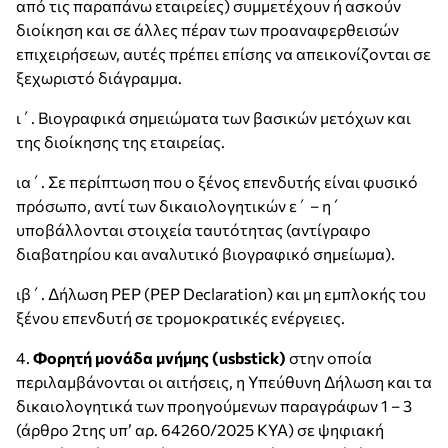
από τις παραπάνω εταιρείες) συμμετέχουν ή ασκούν
διοίκηση και σε άλλες πέραν των προαναφερθεισών
επιχειρήσεων, αυτές πρέπει επίσης να απεικονίζονται σε
ξεχωριστό διάγραμμα.
ι΄. Βιογραφικά σημειώματα των βασικών μετόχων και
της διοίκησης της εταιρείας.
ια΄. Σε περίπτωση που ο ξένος επενδυτής είναι φυσικό
πρόσωπο, αντί των δικαιολογητικών ε΄ – η΄
υποβάλλονται στοιχεία ταυτότητας (αντίγραφο
διαβατηρίου και αναλυτικό βιογραφικό σημείωμα).
ιβ΄. Δήλωση PEP (PEP Declaration) και μη εμπλοκής του
ξένου επενδυτή σε τρομοκρατικές ενέργειες.
4.
Φορητή μονάδα μνήμης (usbstick)
στην οποία
περιλαμβάνονται οι αιτήσεις, η Υπεύθυνη Δήλωση και τα
δικαιολογητικά των προηγούμενων παραγράφων 1 – 3
(άρθρο 2της υπ’ αρ. 64260/2025 ΚΥΑ) σε ψηφιακή