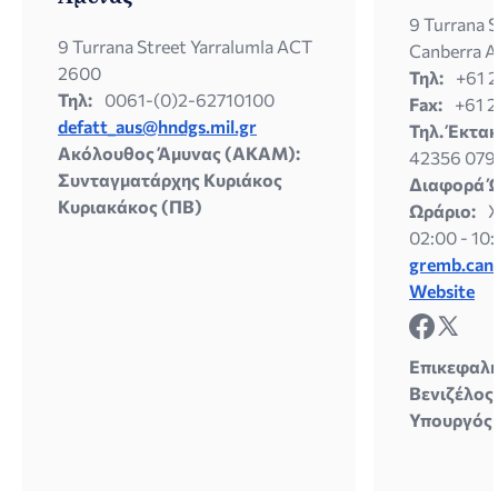
9 Turrana S
9 Turrana Street Yarralumla ACT
Canberra A
2600
Τηλ:
+61 
Τηλ:
0061-(0)2-62710100
Fax:
+61 
defatt_aus@hndgs.mil.gr
Τηλ. Έκτα
Ακόλουθος Άμυνας (ΑΚΑΜ):
42356 0791
Συνταγματάρχης Κυριάκος
Διαφορά 
Κυριακάκος (ΠΒ)
Ωράριο:
X
02:00 - 10
gremb.can
Website
Επικεφαλή
Βενιζέλος
Υπουργός 