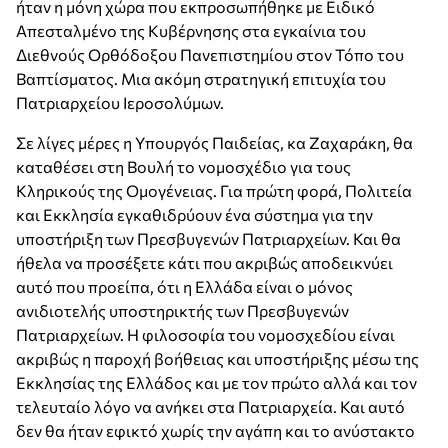
ήταν η μόνη χώρα που εκπροσωπήθηκε με Ειδικό
Απεσταλμένο της Κυβέρνησης στα εγκαίνια του
Διεθνούς Ορθόδοξου Πανεπιστημίου στον Τόπο του
Βαπτίσματος. Μια ακόμη στρατηγική επιτυχία του
Πατριαρχείου Ιεροσολύμων.
Σε λίγες μέρες η Υπουργός Παιδείας, κα Ζαχαράκη, θα
καταθέσει στη Βουλή το νομοσχέδιο για τους
Κληρικούς της Ομογένειας. Για πρώτη φορά, Πολιτεία
και Εκκλησία εγκαθιδρύουν ένα σύστημα για την
υποστήριξη των Πρεσβυγενών Πατριαρχείων. Και θα
ήθελα να προσέξετε κάτι που ακριβώς αποδεικνύει
αυτό που προείπα, ότι η Ελλάδα είναι ο μόνος
ανιδιοτελής υποστηρικτής των Πρεσβυγενών
Πατριαρχείων. Η φιλοσοφία του νομοσχεδίου είναι
ακριβώς η παροχή βοήθειας και υποστήριξης μέσω της
Εκκλησίας της Ελλάδος και με τον πρώτο αλλά και τον
τελευταίο λόγο να ανήκει στα Πατριαρχεία. Και αυτό
δεν θα ήταν εφικτό χωρίς την αγάπη και το ανύστακτο