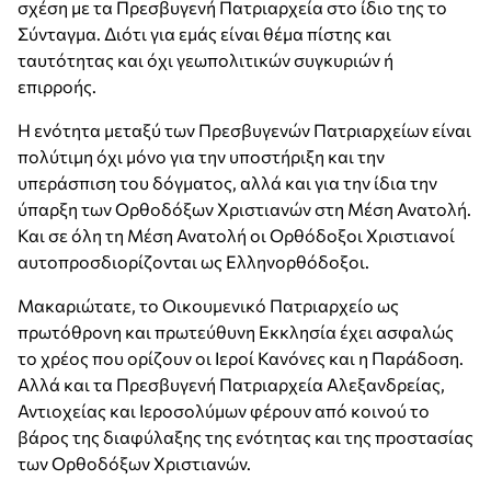
σχέση με τα Πρεσβυγενή Πατριαρχεία στο ίδιο της το
Σύνταγμα. Διότι για εμάς είναι θέμα πίστης και
ταυτότητας και όχι γεωπολιτικών συγκυριών ή
επιρροής.
Η ενότητα μεταξύ των Πρεσβυγενών Πατριαρχείων είναι
πολύτιμη όχι μόνο για την υποστήριξη και την
υπεράσπιση του δόγματος, αλλά και για την ίδια την
ύπαρξη των Ορθοδόξων Χριστιανών στη Μέση Ανατολή.
Και σε όλη τη Μέση Ανατολή οι Ορθόδοξοι Χριστιανοί
αυτοπροσδιορίζονται ως Ελληνορθόδοξοι.
Μακαριώτατε, το Οικουμενικό Πατριαρχείο ως
πρωτόθρονη και πρωτεύθυνη Εκκλησία έχει ασφαλώς
το χρέος που ορίζουν οι Ιεροί Κανόνες και η Παράδοση.
Αλλά και τα Πρεσβυγενή Πατριαρχεία Αλεξανδρείας,
Αντιοχείας και Ιεροσολύμων φέρουν από κοινού το
βάρος της διαφύλαξης της ενότητας και της προστασίας
των Ορθοδόξων Χριστιανών.