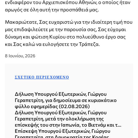
ενδιαφέρον του Αρχιεπισκόπου Αθηνών, ο οποίος ήταν
αρωγός σε όλη αυτή την προσπάθειά μας.
Μακαριώτατε, Σας ευχαριστώ για την ιδιαίτερη τιμή που
μας επιδαψιλεύετε με την παρουσία σας, Σας εύχομαι
δύναμη και φώτιση Κυρίου στο πολυεύθυνο έργο σας
και Σας καλώ να ευλογήσετε την Τράπεζα.
8 Ιουνίου, 2026
ΣΧΕΤΙΚΌ ΠΕΡΙΕΧΌΜΕΝΟ
Δήλωση Υπουργού Εξωτερικών, Γιώργου
Γεραπετρίτη, για δημοσίευμα σε κυριακάτικο
φύλλο εφημερίδας (02.08.2026)
Δήλωση Υπουργού Εξωτερικών, Γιώργου
Γεραπετρίτη, μετά την ολοκλήρωση της
επίσκεψής του στην Ιαπωνία, το Βιετνάμ και τη
Δημοκρατία της Κορέας (Σεούλ, 21.07.2026)
Επίσκεψη Υπουργού Εξωτερικών, Γιώργου
Γεραπετρίτη, στη Δημοκρατία της Κορέας