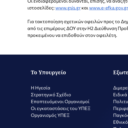
Οι ενδιαφερόμενοι δύνανται, επίσης, να αναζη
ιστοσελίδες:
www.gsis.gr
και
www.e-efka.gov.g
Για τακτοποίηση σχετικών οφειλών προς το Δη
από τις επιμέρους ΔΟΥ στην Η2 Διεύθυνση Προξ
προκειμένου να επιδοθούν στον οφειλέτη.
Το Υπουργείο
Εξωτε
Η Ηγεσία
Διμερε
Στρατηγικό Σχέδιο
Ειδικά
Εποπτευόμενοι Οργανισμοί
Πολιτι
Οι εγκαταστάσεις του ΥΠΕΞ
Περιφε
Οργανισμός ΥΠΕΞ
Παγκό
Εθνικό