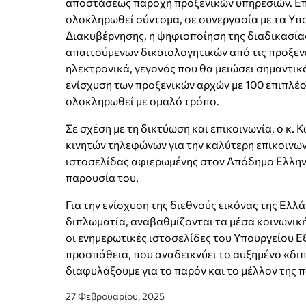
αποστάσεως παροχή προξενικών υπηρεσιών. Επιπ
ολοκληρωθεί σύντομα, σε συνεργασία με τα Υπ
Διακυβέρνησης, η ψηφιοποίηση της διαδικασία
απαιτούμενων δικαιολογητικών από τις προξενι
ηλεκτρονικά, γεγονός που θα μειώσει σημαντικ
ενίσχυση των προξενικών αρχών με 100 επιπλέο
ολοκληρωθεί με ομαλό τρόπο.
Σε σχέση με τη δικτύωση και επικοινωνία, ο κ
κινητών τηλεφώνων για την καλύτερη επικοινων
ιστοσελίδας αφιερωμένης στον Απόδημο Ελληνισ
παρουσία του.
Για την ενίσχυση της διεθνούς εικόνας της Ελλ
διπλωματία, αναβαθμίζονται τα μέσα κοινωνικ
οι ενημερωτικές ιστοσελίδες του Υπουργείου Ε
προσπάθεια, που αναδεικνύει το αυξημένο «δι
διαφυλάξουμε για το παρόν και το μέλλον της π
27 Φεβρουαρίου, 2025