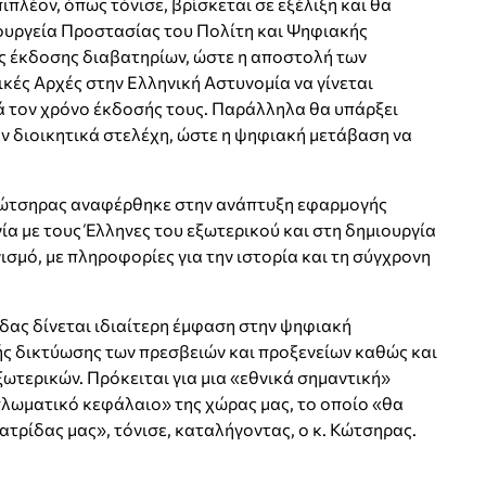
λέον, όπως τόνισε, βρίσκεται σε εξέλιξη και θα
ουργεία Προστασίας του Πολίτη και Ψηφιακής
ς έκδοσης διαβατηρίων, ώστε η αποστολή των
κές Αρχές στην Ελληνική Αστυνομία να γίνεται
ά τον χρόνο έκδοσής τους. Παράλληλα θα υπάρξει
ν διοικητικά στελέχη, ώστε η ψηφιακή μετάβαση να
. Κώτσηρας αναφέρθηκε στην ανάπτυξη εφαρμογής
ία με τους Έλληνες του εξωτερικού και στη δημιουργία
μό, με πληροφορίες για την ιστορία και τη σύγχρονη
άδας δίνεται ιδιαίτερη έμφαση στην ψηφιακή
ής δικτύωσης των πρεσβειών και προξενείων καθώς και
ξωτερικών. Πρόκειται για μια «εθνικά σημαντική»
πλωματικό κεφάλαιο» της χώρας μας, το οποίο «θα
ατρίδας μας», τόνισε, καταλήγοντας, ο κ. Κώτσηρας.