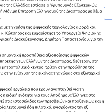
όνας της Ελλάδας εστίασε ο Υφυπουργός Εξωτερικών,
κή Μόνιμη Επιτροπή Ελληνισμού της Διασποράς με θέμα
.
ς με τη χρήση της ψηφιακής τεχνολογίας αφορά και
ο κ. Κώτσηρας και ευχαρίστησε το Υπουργείο Ψηφιακής
φιακής Διακυβέρνησης, Δημήτρη Παπαστεργίου, για την
 μια σημαντική προσπάθεια αξιοποίησης ψηφιακών
ξυπηρέτηση των Ελλήνων της Διασποράς, δεύτερον, στη
ο μητροπολιτικό κέντρο, τρίτον στην προώθηση της
ν, στην ενίσχυση της εικόνας της χώρας στο εξωτερικό
ιακά εργαλεία που έχουν αναπτυχθεί για τη
 η ειδική ενότητα για τους Απόδημους Έλληνες στο
εί στις ιστοσελίδες των πρεσβειών και προξενείων, και η
ία λειτουργεί ήδη πιλοτικά, ενισχύοντας την εξ