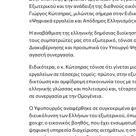
Εξωτερικού και την ανάδειξη της διεθνούς εικ
Γιώργος Κώτσηρας, μιλώντας σήμερα στην Ειδι
«Ψηφιακά εργαλεία και Απόδημος Ελληνισμός»
Η αναβάθμιση της ελληνικής δημόσιας διοίκηση
τους συμπατριώτες μας στο εξωτερικό, τόνισε 
Διακυβέρνησης και προσωπικά τον Υπουργό Ψη
αγαστή συνεργασία.
Ειδικότερα, ο κ. Κώτσηρας τόνισε ότι γίνεται
εργαλείων σε τέσσερις τομείς: πρώτον, στην ε
δικτύωση και αμφίδρομη επικοινωνία τους με τ
ελληνικής γλώσσας και πολιτισμού και, τέταρτο
σε συνεργασία με την Ομογένεια.
Ο Υφυπουργός αναφέρθηκε σε συγκεκριμένα ψηφ
διευκόλυνση των Ελλήνων του εξωτερικού, όπως
gov.gr, ο εικονικός βοηθός, που έχει ενσωματωθ
ψηφιακή υπηρεσία διαχείρισης αιτημάτων, η οπο