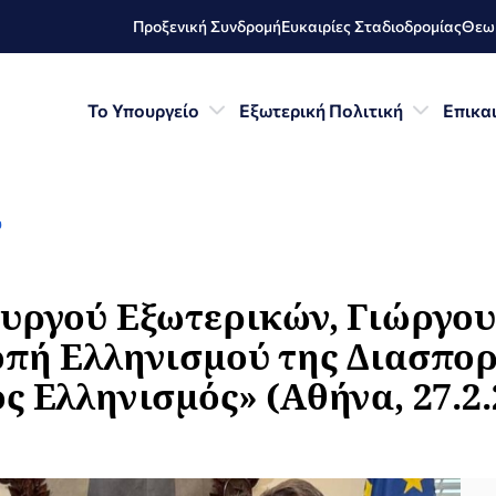
Προξενική Συνδρομή
Ευκαιρίες Σταδιοδρομίας
Θεωρ
Το Υπουργείο
Εξωτερική Πολιτική
Επικα
ύ
ουργού Εξωτερικών, Γιώργο
οπή Ελληνισμού της Διασπο
ς Ελληνισμός» (Αθήνα, 27.2.