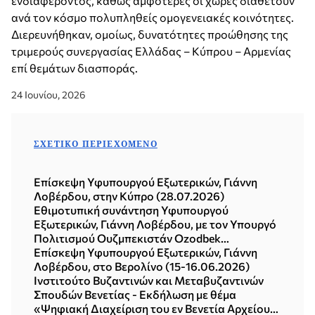
ενδιαφέροντος, καθώς αμφότερες οι χώρες διαθέτουν
ανά τον κόσμο πολυπληθείς ομογενειακές κοινότητες.
Διερευνήθηκαν, ομοίως, δυνατότητες προώθησης της
τριμερούς συνεργασίας Ελλάδας – Κύπρου – Αρμενίας
επί θεμάτων διασποράς.
24 Ιουνίου, 2026
ΣΧΕΤΙΚΌ ΠΕΡΙΕΧΌΜΕΝΟ
Επίσκεψη Υφυπουργού Εξωτερικών, Γιάννη
Λοβέρδου, στην Κύπρο (28.07.2026)
Εθιμοτυπική συνάντηση Υφυπουργού
Εξωτερικών, Γιάννη Λοβέρδου, με τον Υπουργό
Πολιτισμού Ουζμπεκιστάν Ozodbek
Nazarbekov (15.07.2026)
Επίσκεψη Υφυπουργού Εξωτερικών, Γιάννη
Λοβέρδου, στο Βερολίνο (15-16.06.2026)
Ινστιτούτο Βυζαντινών και Μεταβυζαντινών
Σπουδών Βενετίας - Εκδήλωση με θέμα
«Ψηφιακή Διαχείριση του εν Βενετία Αρχείου