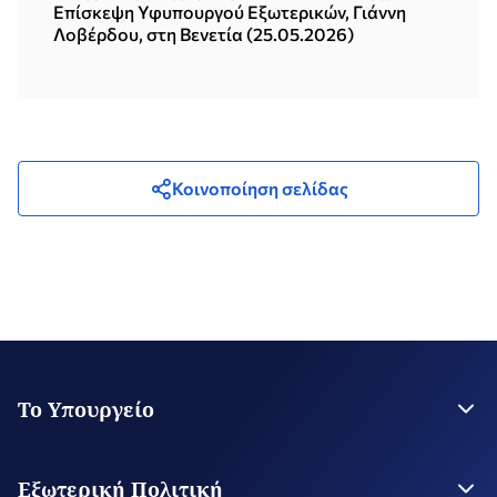
του Ελληνικού Ινστιτούτου Βυζαντινών και
Επίσκεψη Υφυπουργού Εξωτερικών, Γιάννη
Μεταβυζαντινών Σπουδών» (25.05.2026)
Λοβέρδου, στη Βενετία (25.05.2026)
Κοινοποίηση σελίδας
Το Υπουργείο
Η Ηγεσία
Στρατηγικό Σχέδιο
Εξωτερική Πολιτική