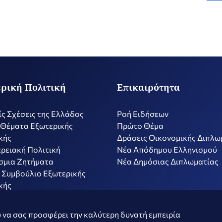
ρική Πολιτική
Επικαιρότητα
ίς Σχέσεις της Ελλάδος
Ροή Ειδήσεων
 Θέματα Εξωτερικής
Πρώτο Θέμα
κής
Δράσεις Οικονομικής Διπλω
ρειακή Πολιτική
Nέα Απόδημου Ελληνισμού
σμια Ζητήματα
Νέα Δημόσιας Διπλωματίας
 Συμβούλιο Εξωτερικής
κής
ν
Όροι Χρήσης
Πολιτ
 να σας προσφέρει την καλύτερη δυνατή εμπειρία