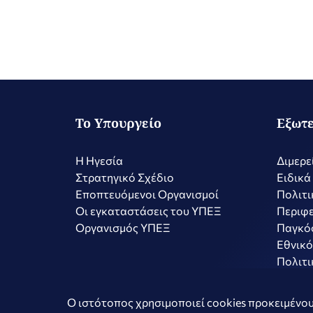
Το Υπουργείο
Εξωτε
Η Ηγεσία
Διμερε
Στρατηγικό Σχέδιο
Ειδικά
Εποπτευόμενοι Οργανισμοί
Πολιτι
Οι εγκαταστάσεις του ΥΠΕΞ
Περιφε
Οργανισμός ΥΠΕΞ
Παγκό
Εθνικό
Πολιτι
Copyright © 2026 Ελληνική Δημοκρατία - Υπουργείο Εξωτερικώ
Ο ιστότοπος χρησιμοποιεί cookies προκειμένου