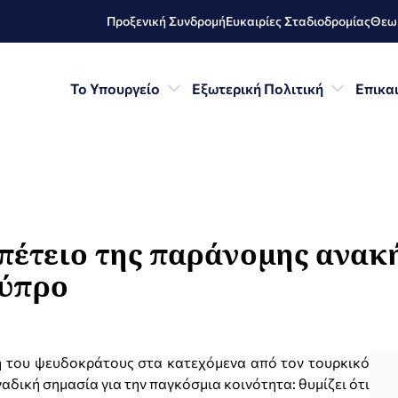
Προξενική Συνδρομή
Ευκαιρίες Σταδιοδρομίας
Θεωρ
Το Υπουργείο
Εξωτερική Πολιτική
Επικα
πέτειο της παράνομης ανακ
Κύπρο
η του ψευδοκράτους στα κατεχόμενα από τον τουρκικό
αδική σημασία για την παγκόσμια κοινότητα: θυμίζει ότι