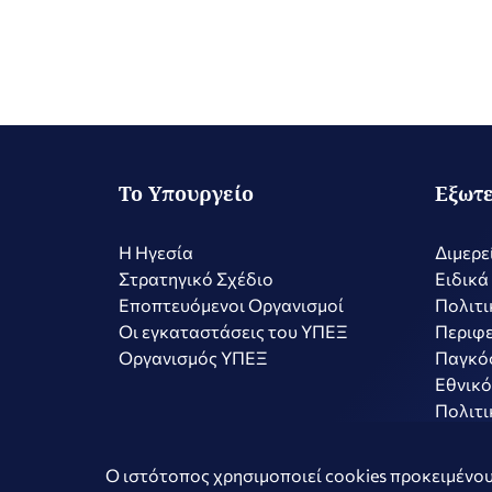
Το Υπουργείο
Εξωτε
Η Ηγεσία
Διμερε
Στρατηγικό Σχέδιο
Ειδικά
Εποπτευόμενοι Οργανισμοί
Πολιτι
Οι εγκαταστάσεις του ΥΠΕΞ
Περιφε
Οργανισμός ΥΠΕΞ
Παγκό
Εθνικό
Πολιτι
Copyright © 2026 Ελληνική Δημοκρατία - Υπουργείο Εξωτερικώ
Ο ιστότοπος χρησιμοποιεί cookies προκειμένου