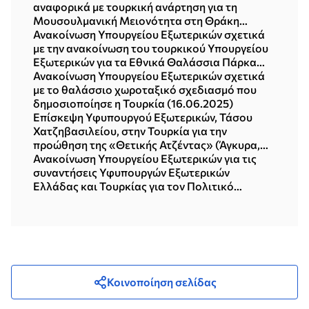
αναφορικά με τουρκική ανάρτηση για τη
Μουσουλμανική Μειονότητα στη Θράκη
(14.04.2026)
Ανακοίνωση Υπουργείου Εξωτερικών σχετικά
με την ανακοίνωση του τουρκικού Υπουργείου
Εξωτερικών για τα Εθνικά Θαλάσσια Πάρκα
στο Ιόνιο και το Αιγαίο Πέλαγος (21.07.2025)
Ανακοίνωση Υπουργείου Εξωτερικών σχετικά
με το θαλάσσιο χωροταξικό σχεδιασμό που
δημοσιοποίησε η Τουρκία (16.06.2025)
Επίσκεψη Υφυπουργού Εξωτερικών, Τάσου
Χατζηβασιλείου, στην Τουρκία για την
προώθηση της «Θετικής Ατζέντας» (Άγκυρα,
13.06.2025)
Ανακοίνωση Υπουργείου Εξωτερικών για τις
συναντήσεις Υφυπουργών Εξωτερικών
Ελλάδας και Τουρκίας για τον Πολιτικό
Διάλογο και τη Θετική Ατζέντα (Άγκυρα, 12-
13.06.2025)
Κοινοποίηση σελίδας