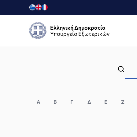
Ελληνική Δημοκρατία
Υπουργείο Εξωτερικών
Α
Β
Γ
Δ
Ε
Ζ