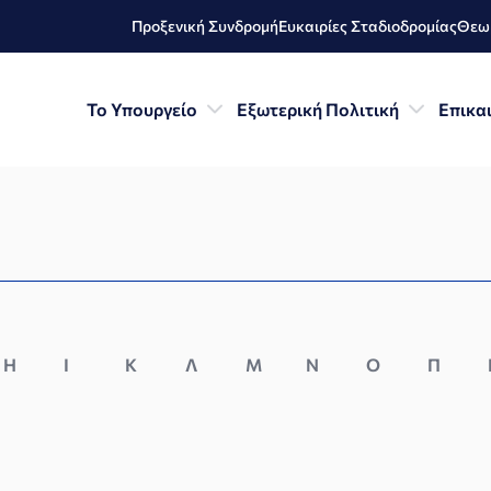
Προξενική Συνδρομή
Ευκαιρίες Σταδιοδρομίας
Θεωρ
Το Υπουργείο
Εξωτερική Πολιτική
Επικα
Η
Ι
Κ
Λ
Μ
Ν
Ο
Π