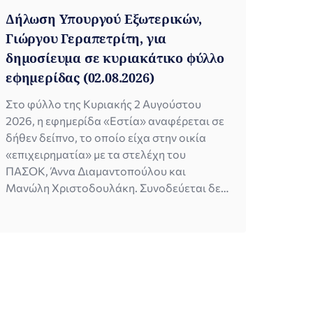
Δήλωση Υπουργού Εξωτερικών,
Γιώργου Γεραπετρίτη, για
δημοσίευμα σε κυριακάτικο φύλλο
εφημερίδας (02.08.2026)
Στο φύλλο της Κυριακής 2 Αυγούστου
2026, η εφημερίδα «Εστία» αναφέρεται σε
δήθεν δείπνο, το οποίο είχα στην οικία
«επιχειρηματία» με τα στελέχη του
ΠΑΣΟΚ, Άννα Διαμαντοπούλου και
Μανώλη Χριστοδουλάκη. Συνοδεύεται δε,
από μονταρισμένη φωτογραφία, προϊόν
τεχνητής νοημοσύνης, που εμφανίζει τους
τρεις μας ως συνδαιτυμόνες,
παραθέτοντας μάλιστα αναλυτικές
λεπτομέρειες της ανύπαρκτης μεταξύ μας
συζήτησης. Τόσο […]