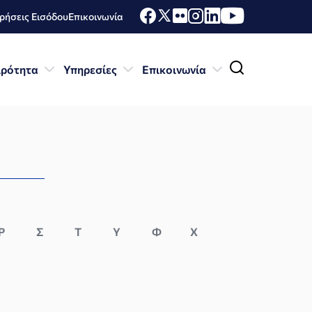
ήσεις Εισόδου
Επικοινωνία
ιρότητα
Υπηρεσίες
Επικοινωνία
Ρ
Σ
Τ
Υ
Φ
Χ