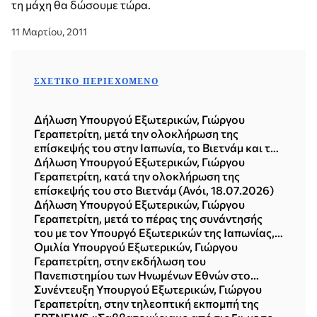
τη μάχη θα δώσουμε τώρα.
11 Μαρτίου, 2011
ΣΧΕΤΙΚΌ ΠΕΡΙΕΧΌΜΕΝΟ
Δήλωση Υπουργού Εξωτερικών, Γιώργου
Γεραπετρίτη, μετά την ολοκλήρωση της
επίσκεψής του στην Ιαπωνία, το Βιετνάμ και τη
Δημοκρατία της Κορέας (Σεούλ, 21.07.2026)
Δήλωση Υπουργού Εξωτερικών, Γιώργου
Γεραπετρίτη, κατά την ολοκλήρωση της
επίσκεψής του στο Βιετνάμ (Ανόι, 18.07.2026)
Δήλωση Υπουργού Εξωτερικών, Γιώργου
Γεραπετρίτη, μετά το πέρας της συνάντησής
του με τον Υπουργό Εξωτερικών της Ιαπωνίας,
Toshimitsu Motegi (Τόκυο, 16.07.2026)
Ομιλία Υπουργού Εξωτερικών, Γιώργου
Γεραπετρίτη, στην εκδήλωση του
Πανεπιστημίου των Ηνωμένων Εθνών στο
Τόκυο, με θέμα «Η νέα πολυπολική διεθνής
Συνέντευξη Υπουργού Εξωτερικών, Γιώργου
τάξη πραγμάτων» (15.07.2026)
Γεραπετρίτη, στην τηλεοπτική εκπομπή της