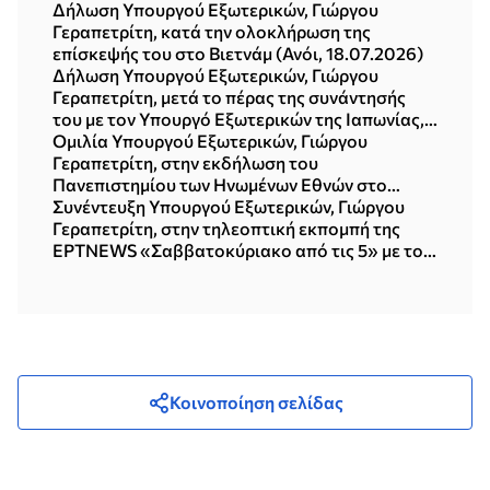
Δημοκρατία της Κορέας (Σεούλ, 21.07.2026)
Δήλωση Υπουργού Εξωτερικών, Γιώργου
Γεραπετρίτη, κατά την ολοκλήρωση της
επίσκεψής του στο Βιετνάμ (Ανόι, 18.07.2026)
Δήλωση Υπουργού Εξωτερικών, Γιώργου
Γεραπετρίτη, μετά το πέρας της συνάντησής
του με τον Υπουργό Εξωτερικών της Ιαπωνίας,
Toshimitsu Motegi (Τόκυο, 16.07.2026)
Ομιλία Υπουργού Εξωτερικών, Γιώργου
Γεραπετρίτη, στην εκδήλωση του
Πανεπιστημίου των Ηνωμένων Εθνών στο
Τόκυο, με θέμα «Η νέα πολυπολική διεθνής
Συνέντευξη Υπουργού Εξωτερικών, Γιώργου
τάξη πραγμάτων» (15.07.2026)
Γεραπετρίτη, στην τηλεοπτική εκπομπή της
ΕΡΤNEWS «Σαββατοκύριακο από τις 5» με τον
Δημήτρη Κοτταρίδη (12.07.2026)
Κοινοποίηση σελίδας