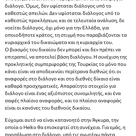
διάλογο. Όμως, δεν υφίσταται διάλογος υπό το
καθεστώς απειλών. Δεν υφίσταται διάλογος υπό το
καθεστώς προκλήσεων, και σε τελευταία ανάλυση, δε
νοείται διάλογος, όχι μόνο για την Ελλάδα, για
οποιοδήποτε κράτος, τη στιγμή που παραβιάζονται τα
κυριαρχικά του δικαιώματα και η κυριαρχία του.
Ο βιασμός του δικαίου δεν μπορεί και δεν πρέπει να
επιτραπεί, να αποτελεί βάση διαλόγου. Η συνέχιση της
προκλητικής συμπεριφοράς της Τουρκίας το μόνο που
κάνει είναι να αποδεικνύει περίτρανα διεθνώς ότι οι
αναφορές στο διάλογο και στο διεθνές δίκαιο είναι
καθαρά προσχηματικές. Απαραίτητο στοιχείο για
διάλογο είναι ένας αξιόπιστος συνομιλητής, και ένα
σαφές πλαίσιο αναφοράς, και το πλαίσιο αναφοράς
είναι οι κανόνες του διεθνούς δικαίου.
Εύχομαι αυτό να είναι κατανοητό στην Άγκυρα, την
οποία ο Heiko θα επισκεφτεί στη συνέχεια. Για εμάς, η
προσήλωση στο διάλογο, υπό τις ανωτέρω πάντα