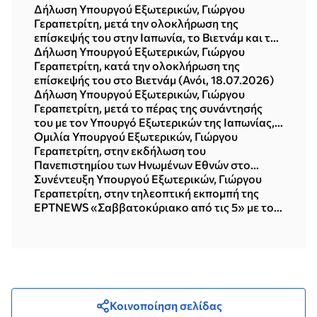
Δήλωση Υπουργού Εξωτερικών, Γιώργου
Γεραπετρίτη, μετά την ολοκλήρωση της
επίσκεψής του στην Ιαπωνία, το Βιετνάμ και τη
Δημοκρατία της Κορέας (Σεούλ, 21.07.2026)
Δήλωση Υπουργού Εξωτερικών, Γιώργου
Γεραπετρίτη, κατά την ολοκλήρωση της
επίσκεψής του στο Βιετνάμ (Ανόι, 18.07.2026)
Δήλωση Υπουργού Εξωτερικών, Γιώργου
Γεραπετρίτη, μετά το πέρας της συνάντησής
του με τον Υπουργό Εξωτερικών της Ιαπωνίας,
Toshimitsu Motegi (Τόκυο, 16.07.2026)
Ομιλία Υπουργού Εξωτερικών, Γιώργου
Γεραπετρίτη, στην εκδήλωση του
Πανεπιστημίου των Ηνωμένων Εθνών στο
Τόκυο, με θέμα «Η νέα πολυπολική διεθνής
Συνέντευξη Υπουργού Εξωτερικών, Γιώργου
τάξη πραγμάτων» (15.07.2026)
Γεραπετρίτη, στην τηλεοπτική εκπομπή της
ΕΡΤNEWS «Σαββατοκύριακο από τις 5» με τον
Δημήτρη Κοτταρίδη (12.07.2026)
Κοινοποίηση σελίδας