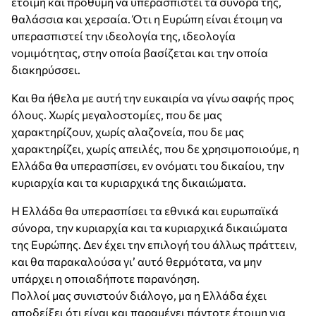
έτοιμη και πρόθυμη να υπερασπιστεί τα σύνορα της,
θαλάσσια και χερσαία. Ότι η Ευρώπη είναι έτοιμη να
υπερασπιστεί την ιδεολογία της, ιδεολογία
νομιμότητας, στην οποία βασίζεται και την οποία
διακηρύσσει.
Και θα ήθελα με αυτή την ευκαιρία να γίνω σαφής προς
όλους. Χωρίς μεγαλοστομίες, που δε μας
χαρακτηρίζουν, χωρίς αλαζονεία, που δε μας
χαρακτηρίζει, χωρίς απειλές, που δε χρησιμοποιούμε, η
Ελλάδα θα υπερασπίσει, εν ονόματι του δικαίου, την
κυριαρχία και τα κυριαρχικά της δικαιώματα.
Η Ελλάδα θα υπερασπίσει τα εθνικά και ευρωπαϊκά
σύνορα, την κυριαρχία και τα κυριαρχικά δικαιώματα
της Ευρώπης. Δεν έχει την επιλογή του άλλως πράττειν,
και θα παρακαλούσα γι’ αυτό θερμότατα, να μην
υπάρχει η οποιαδήποτε παρανόηση.
Πολλοί μας συνιστούν διάλογο, μα η Ελλάδα έχει
αποδείξει ότι είναι και παραμένει πάντοτε έτοιμη για