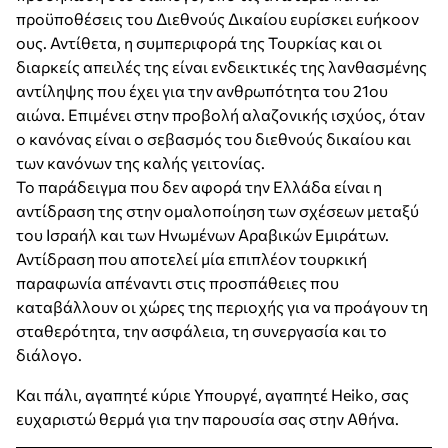
προϋποθέσεις του Διεθνούς Δικαίου ευρίσκει ευήκοον
ους. Αντίθετα, η συμπεριφορά της Τουρκίας και οι
διαρκείς απειλές της είναι ενδεικτικές της λανθασμένης
αντίληψης που έχει για την ανθρωπότητα του 21ου
αιώνα. Επιμένει στην προβολή αλαζονικής ισχύος, όταν
ο κανόνας είναι ο σεβασμός του διεθνούς δικαίου και
των κανόνων της καλής γειτονίας.
Το παράδειγμα που δεν αφορά την Ελλάδα είναι η
αντίδραση της στην ομαλοποίηση των σχέσεων μεταξύ
του Ισραήλ και των Ηνωμένων Αραβικών Εμιράτων.
Αντίδραση που αποτελεί μία επιπλέον τουρκική
παραφωνία απέναντι στις προσπάθειες που
καταβάλλουν οι χώρες της περιοχής για να προάγουν τη
σταθερότητα, την ασφάλεια, τη συνεργασία και το
διάλογο.
Και πάλι, αγαπητέ κύριε Υπουργέ, αγαπητέ Heiko, σας
ευχαριστώ θερμά για την παρουσία σας στην Αθήνα.