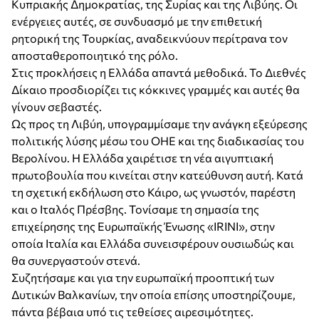
Κυπριακής Δημοκρατίας, της Συρίας και της Λιβύης. Οι
ενέργειες αυτές, σε συνδυασμό με την επιθετική
ρητορική της Τουρκίας, αναδεικνύουν περίτρανα τον
αποσταθεροποιητικό της ρόλο.
Στις προκλήσεις η Ελλάδα απαντά μεθοδικά. Το Διεθνές
Δίκαιο προσδιορίζει τις κόκκινες γραμμές και αυτές θα
γίνουν σεβαστές.
Ως προς τη Λιβύη, υπογραμμίσαμε την ανάγκη εξεύρεσης
πολιτικής λύσης μέσω του ΟΗΕ και της διαδικασίας του
Βερολίνου. Η Ελλάδα χαιρέτισε τη νέα αιγυπτιακή
πρωτοβουλία που κινείται στην κατεύθυνση αυτή. Κατά
τη σχετική εκδήλωση στο Κάιρο, ως γνωστόν, παρέστη
και ο Ιταλός Πρέσβης. Τονίσαμε τη σημασία της
επιχείρησης της Ευρωπαϊκής Ένωσης «IRINI», στην
οποία Ιταλία και Ελλάδα συνεισφέρουν ουσιωδώς και
θα συνεργαστούν στενά.
Συζητήσαμε και για την ευρωπαϊκή προοπτική των
Δυτικών Βαλκανίων, την οποία επίσης υποστηρίζουμε,
πάντα βέβαια υπό τις τεθείσες αιρεσιμότητες.