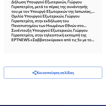
Δήλωση Υπουργού Εξωτερικών, Γιώργου
Γεραπετρίτη, μετά το πέρας της συνάντησής
του με τον Υπουργό Εξωτερικών της Ιαπωνίας,
Toshimitsu Motegi (Τόκυο, 16.07.2026)
Ομιλία Υπουργού Εξωτερικών, Γιώργου
Γεραπετρίτη, στην εκδήλωση του
Πανεπιστημίου των Ηνωμένων Εθνών στο
Τόκυο, με θέμα «Η νέα πολυπολική διεθνής
Συνέντευξη Υπουργού Εξωτερικών, Γιώργου
τάξη πραγμάτων» (15.07.2026)
Γεραπετρίτη, στην τηλεοπτική εκπομπή της
ΕΡΤNEWS «Σαββατοκύριακο από τις 5» με τον
Δημήτρη Κοτταρίδη (12.07.2026)
Κοινοποίηση σελίδας