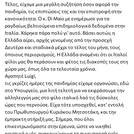
Τέλος, είχαμε μια μεγάλη συζήτηση όσον αφορά την
πανδημία, τις επιπτώσεις της και την επιστροφή στην
κανονικότητα. Ο κ. Di Maio με ενημέρωσε για τα
ραγδαίως βελτιούμενα επιδημιολογικά δεδομένα στην
Ιταλία. Χάρηκα πάρα πολύ γι’ αυτό. Βάσει αυτών, η
Ελλάδα αίρει, αρχής γενομένης από την προσεχή
Δευτέρα και σταδιακά μέχρι το τέλος του μήνα, τους
όποιους περιορισμούς. Η Ελλάδα αναμένει ότι οι Ιταλοί
φίλοι μας θα περάσουν και φέτος τις διακοπές τους στη
χώρα μας, όπως όλα τα τελευταία χρόνια.
Αγαπητέ Luigi,
τις γκρίζες ημέρες της πανδημίας είχαμε οργανώσει, εδώ
στο Υπουργείο, μια λιτή τελετή για να εκφράσουμε την
αλληλεγγύη μας στο φίλο ιταλικό λαό τις δύσκολες
ώρες που περνούσε. Είχα τότε υποσχεθεί, κατ’ εντολή
του Πρωθυπουργού Κυριάκου Μητσοτάκη, και την
έμπρακτη στήριξή μας. Σήμερα, που όλοι
επικεντρωνόμαστε στην έρευνα, ώστε να νικηθεί
οριστικά ο ιός, ανακοινώνουμε τη συνεισφορά ενός