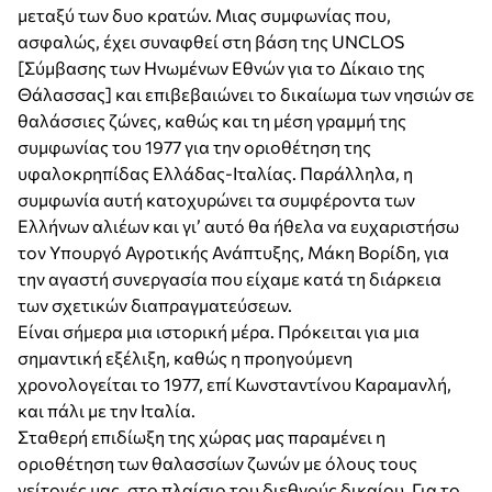
μεταξύ των δυο κρατών. Μιας συμφωνίας που,
ασφαλώς, έχει συναφθεί στη βάση της UNCLOS
[Σύμβασης των Ηνωμένων Εθνών για το Δίκαιο της
Θάλασσας] και επιβεβαιώνει το δικαίωμα των νησιών σε
θαλάσσιες ζώνες, καθώς και τη μέση γραμμή της
συμφωνίας του 1977 για την οριοθέτηση της
υφαλοκρηπίδας Ελλάδας-Ιταλίας. Παράλληλα, η
συμφωνία αυτή κατοχυρώνει τα συμφέροντα των
Ελλήνων αλιέων και γι’ αυτό θα ήθελα να ευχαριστήσω
τον Υπουργό Αγροτικής Ανάπτυξης, Μάκη Βορίδη, για
την αγαστή συνεργασία που είχαμε κατά τη διάρκεια
των σχετικών διαπραγματεύσεων.
Είναι σήμερα μια ιστορική μέρα. Πρόκειται για μια
σημαντική εξέλιξη, καθώς η προηγούμενη
χρονολογείται το 1977, επί Κωνσταντίνου Καραμανλή,
και πάλι με την Ιταλία.
Σταθερή επιδίωξη της χώρας μας παραμένει η
οριοθέτηση των θαλασσίων ζωνών με όλους τους
γείτονές μας, στο πλαίσιο του διεθνούς δικαίου. Για το