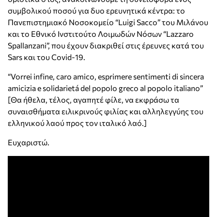
συμβολικού ποσού για δυο ερευνητικά κέντρα: το
Πανεπιστημιακό Νοσοκομείο “Luigi Sacco” του Μιλάνου
και το Εθνικό Ινστιτούτο Λοιμωδών Νόσων “Lazzaro
Spallanzani”, που έχουν διακριθεί στις έρευνες κατά του
Sars και του Covid-19.
“Vorrei infine, caro amico, esprimere sentimenti di sincera
amicizia e solidarietá del popolo greco al popolo italiano”
[Θα ήθελα, τέλος, αγαπητέ φίλε, να εκφράσω τα
συναισθήματα ειλικρινούς φιλίας και αλληλεγγύης του
ελληνικού λαού προς τον ιταλικό λαό.]
Ευχαριστώ.