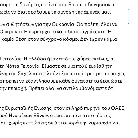
ουμε τις δυνάμεις εκείνες που θα μας οδηγήσουν σε
χωρίς να διαταράξουμε τη συνοχή της άμυνάς μας.
ν συζητήσεων για την Ουκρανία. Θα πρέπει όλοι να
Ουκρανία. Η κυριαρχία είναι αδιαπραγμάτευτη. Η
 καμία θέση στον σύγχρονο κόσμο. Δεν έχουν καμία
Γειτονίας. Η Ελλάδα ήταν από τις χώρες εκείνες, οι
η Νότια Γειτονία. Είμαστε σε μια πολύ ευαίσθητη
ζώνη του Σαχέλ αποτελούν εξαιρετικά κρίσιμες περιοχές
 Θα πρέπει να εξαντλήσουμε κάθε δυνατότητα έτσι ώστε
ην περιοχή. Πρέπει όλοι να αντιλαμβανόμαστε ότι
ης Ευρωπαϊκής Ένωσης, στον σκληρό πυρήνα του ΟΑΣΕ,
ού Ηνωμένων Εθνών, στέκεται πάντοτε υπέρ της
ου, χωρίς εκπτώσεις σε ό,τι αφορά την κυριαρχία και