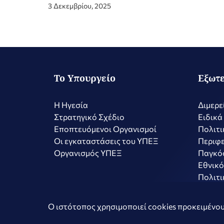
3 Δεκεμβρίου, 2025
Το Υπουργείο
Εξωτε
Η Ηγεσία
Διμερε
Στρατηγικό Σχέδιο
Ειδικά
Εποπτευόμενοι Οργανισμοί
Πολιτι
Οι εγκαταστάσεις του ΥΠΕΞ
Περιφε
Οργανισμός ΥΠΕΞ
Παγκό
Εθνικό
Πολιτι
Copyright © 2026 Ελληνική Δημοκρατία - Υπουργείο Εξωτερικώ
Ο ιστότοπος χρησιμοποιεί cookies προκειμένου