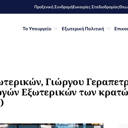
Προξενική Συνδρομή
Ευκαιρίες Σταδιοδρομίας
Θεωρ
Το Υπουργείο
Εξωτερική Πολιτική
Επικα
τερικών, Γιώργου Γεραπετρί
ργών Εξωτερικών των κρατώ
)