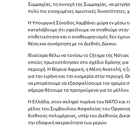
Συμμαχίας, τη συνοχή της Συμμαχίας, να μετρήσ
πολύ πιο ενισχυμένες αμυντικές δυνατότητες, 
Η Υπουργική Σύνοδος λαμβάνει χώρα εν μέσω τω
καταλάβουμε ότι οφείλουμε να σταθούμε στην 
επιθετικότητα και ο αναθεωρητισμός δεν έχουν
θέση και συνάρτηση με το Διεθνές Δίκαιο.
Ιδιαίτερα θέλω να τονίσω το ζήτημα της Νότιας 
οποίες πρωτοστάτησαν στο σχέδιο δράσης για τ
περιοχή. Η Βόρεια Αφρική, η Μέση Ανατολή, η 
για την ειρήνη και την ευημερία στην περιοχή.
να μπορέσουμε να εξασφαλίσουμε την ηρεμία στ
σήμερα θέτουμε τα προηγούμενα για το μέλλον.
Η Ελλάδα, στον σκληρό πυρήνα του ΝΑΤΟ και τ
μέλος του Συμβουλίου Ασφαλείας του Οργανισμ
διεθνούς πολυμέρειας, υπέρ του Διεθνούς Δικαί
την εδαφική ακεραιότητα των μερών.