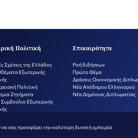
ρική Πολιτική
Επικαιρότητα
ίς Σχέσεις της Ελλάδος
Ροή Ειδήσεων
 Θέματα Εξωτερικής
Πρώτο Θέμα
κής
Δράσεις Οικονομικής Διπλω
ρειακή Πολιτική
Nέα Απόδημου Ελληνισμού
σμια Ζητήματα
Νέα Δημόσιας Διπλωματίας
 Συμβούλιο Εξωτερικής
κής
ν
Όροι Χρήσης
Πολιτ
 να σας προσφέρει την καλύτερη δυνατή εμπειρία