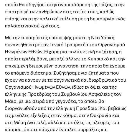
οποία θα οδηγήσει στην ανοικοδόμηση της Γάζας, στην
επιστροφή των ανθρώπων στις εστίες τους, καθώς
επίσης και στην πολιτική επίλυση με τη δημιουργία ενός
παλαιστινιακού κράτους.
Με την ευκαιρία της επίσκεψής μου στη Νέα Υόρκη,
συναντήθηκα με τον Γενικό Γραμματέα του Οργανισμού
Ηνωμένων Εθνών. Είχαμε μια πολύ εκτενή συζήτηση, η
οποία περιλάμβανε, μεταξύ άλλων, το Κυπριακό και την
επικείμενη διευρυμένη συνάντηση, την οποία θα έχουμε
το επόμενο διάστημα. Συζητήσαμε για ζητήματα που
έχουν να κάνουν με τα οργανωτικά και διαρθρωτικά του
Οργανισμού Ηνωμένων Εθνών, ιδίως εν όψει και της
ελληνικής Προεδρίας του Συμβουλίου Ασφαλείας τον
Μάιο, με μια σειρά από γεγονότα, τα οποία θα
διοργανωθούν από την ελληνική Προεδρία. Και βεβαίως
τις μεγάλες εξελίξεις στον κόσμο, στην Ουκρανία και
στη Μέση Ανατολή, αλλά και σε όλες τις πλευρές του
κόσμου, όπου υπάρχουν ένοπλες συρράξεις και