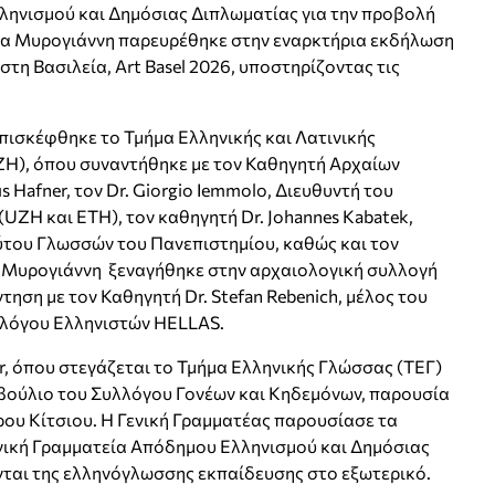
ληνισμού και Δημόσιας Διπλωματίας για την προβολή
 κα Μυρογιάννη παρευρέθηκε στην εναρκτήρια εκδήλωση
τη Βασιλεία, Art Basel 2026, υποστηρίζοντας τις
επισκέφθηκε το Τμήμα Ελληνικής και Λατινικής
ZH), όπου συναντήθηκε με τον Καθηγητή Αρχαίων
 Hafner, τον Dr. Giorgio Iemmolo, Διευθυντή του
ZH και ETH), τον καθηγητή Dr. Johannes Kabatek,
ούτου Γλωσσών του Πανεπιστημίου, καθώς και τον
 κα Μυρογιάννη ξεναγήθηκε στην αρχαιολογική συλλογή
ηση με τον Καθηγητή Dr. Stefan Rebenich, μέλος του
λλόγου Ελληνιστών HELLAS.
, όπου στεγάζεται το Τμήμα Ελληνικής Γλώσσας (ΤΕΓ)
μβούλιο του Συλλόγου Γονέων και Κηδεμόνων, παρουσία
ου Κίτσιου. Η Γενική Γραμματέας παρουσίασε τα
νική Γραμματεία Απόδημου Ελληνισμού και Δημόσιας
ται της ελληνόγλωσσης εκπαίδευσης στο εξωτερικό.