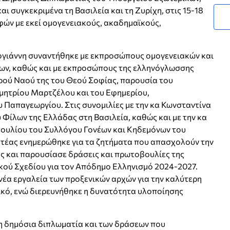
ι συγκεκριμένα τη Βασιλεία και τη Ζυρίχη, στις 15-18
φών με εκεί ομογενειακούς, ακαδημαϊκούς,
ρογιάννη συναντήθηκε με εκπροσώπους ομογενειακών και
ων, καθώς και με εκπροσώπους της ελληνόγλωσσης
ρού Ναού της του Θεού Σοφίας, παρουσία του
ητρίου Μαρτζέλου και του Εφημερίου,
 Παπαγεωργίου. Στις συνομιλίες με την κα Κωνσταντίνα
Φίλων της Ελλάδας στη Βασιλεία, καθώς και με την κα
βουλίου του Συλλόγου Γονέων και Κηδεμόνων του
ατέας ενημερώθηκε για τα ζητήματα που απασχολούν την
ας και παρουσίασε δράσεις και πρωτοβουλίες της
ικού Σχεδίου για τον Απόδημο Ελληνισμό 2024-2027.
έα εργαλεία των προξενικών αρχών για την καλύτερη
κό, ενώ διερευνήθηκε η δυνατότητα υλοποίησης
τη δημόσια διπλωματία και των δράσεων που