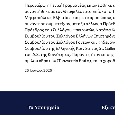
Περαιτέρω, η Γενική Γραμματέας επισκέφθηκε 
συναντήθηκε με τον Θεοφιλέστατο Επίσκοπο Τ
Μητροπόλεως Ελβετίας, και με εκπροσώπους ο
συνάντηση συμμετείχαν, μεταξύ άλλων, ο Πρόεδ
Πρόεδρος του Συλλόγου Ηπειρωτών, Νατάσα Καρ
Συμβουλίου του Συλλόγου Ελλήνων Επιστημόνων
Συμβουλίου του Συλλόγου Γονέων και Κηδεμόνων
Συμβουλίου της Ελληνικής Κοινότητας St. Galle
του Δ.Σ. της Κοινότητας. Παρόντες ήταν επίση
ομίλου «Ερατώ» (Tanzverein Erato), και ο χορ
26 Ιουνίου, 2026
Το Υπουργείο
Εξωτε