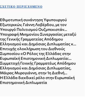
ΣΧΕΤΙΚΌ ΠΕΡΙΕΧΌΜΕΝΟ
Εθιμοτυπική συνάντηση Υφυπουργού
Εξωτερικών, Γιάννη Λοβέρδου, με τον
Υπουργό Πολιτισμού Ουζμπεκιστάν
Ozodbek Nazarbekov (15.07.2026)
Υπογραφή Μνημονίου Συνεργασίας μεταξύ
της Γενικής Γραμματείας Απόδημου
Ελληνισμού και Δημόσιας Διπλωματίας και
της BioInnovation Greece (Αθήνα,
Επιτυχής ολοκλήρωση του Διεθνούς
08.07.2026)
Συμποσίου «Ο Ρόλος της Ελλάδας στην
Ευρωπαϊκή Επιστημονική Διπλωματία:
Δημιουργώντας Συνδέσεις,
Συμμετοχή Γενικής Γραμματέως Απόδημου
Διαμορφώνοντας το Μέλλον» (Αθήνα,
Ελληνισμού και Δημόσιας Διπλωματίας,
11.06.2026)
Μάιρας Μυρογιάννη, στην 1η Διεθνή
Συνάντηση Εδρών UNESCO
Η Ελλάδα διεκδικεί ρόλο στην Ευρωπαϊκή
(Αλεξανδρούπολη, 05-06.06.2026)
Επιστημονική Διπλωματία