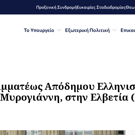
Προξενική Συνδρομή
Ευκαιρίες Σταδιοδρομίας
Θεωρ
Το Υπουργείο
Εξωτερική Πολιτική
Επικα
αμματέως Απόδημου Ελληνισ
Μυρογιάννη, στην Ελβετία (