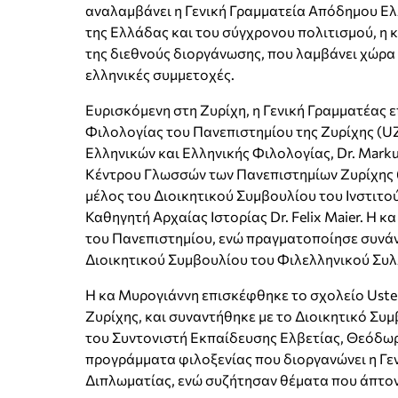
αναλαμβάνει η Γενική Γραμματεία Απόδημου Ελ
της Ελλάδας και του σύγχρονου πολιτισμού, η
της διεθνούς διοργάνωσης, που λαμβάνει χώρα σ
ελληνικές συμμετοχές.
Ευρισκόμενη στη Ζυρίχη, η Γενική Γραμματέας 
Φιλολογίας του Πανεπιστημίου της Ζυρίχης (U
Ελληνικών και Ελληνικής Φιλολογίας, Dr. Markus
Κέντρου Γλωσσών των Πανεπιστημίων Ζυρίχης (U
μέλος του Διοικητικού Συμβουλίου του Ινστιτ
Καθηγητή Αρχαίας Ιστορίας Dr. Felix Maier. Η
του Πανεπιστημίου, ενώ πραγματοποίησε συνάντ
Διοικητικού Συμβουλίου του Φιλελληνικού Συ
Η κα Μυρογιάννη επισκέφθηκε το σχολείο Uster
Ζυρίχης, και συναντήθηκε με το Διοικητικό Συ
του Συντονιστή Εκπαίδευσης Ελβετίας, Θεόδωρ
προγράμματα φιλοξενίας που διοργανώνει η Γε
Διπλωματίας, ενώ συζήτησαν θέματα που άπτον