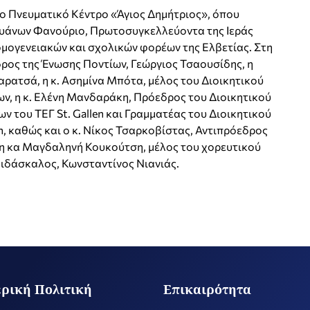
το Πνευματικό Κέντρο «Άγιος Δημήτριος», όπου
υάνων Φανούριο, Πρωτοσυγκελλεύοντα της Ιεράς
μογενειακών και σχολικών φορέων της Ελβετίας. Στη
ρος της Ένωσης Ποντίων, Γεώργιος Τσαουσίδης, η
ατσά, η κ. Ασημίνα Μπότα, μέλος του Διοικητικού
, η κ. Ελένη Μανδαράκη, Πρόεδρος του Διοικητικού
 του ΤΕΓ St. Gallen και Γραμματέας του Διοικητικού
n, καθώς και ο κ. Νίκος Τσαρκοβίστας, Αντιπρόεδρος
ς η κα Μαγδαληνή Κουκούτση, μέλος του χορευτικού
οδιδάσκαλος, Κωνσταντίνος Νιανιάς.
ρική Πολιτική
Επικαιρότητα