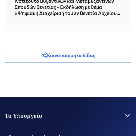
Ινστιτούτο Βυζαντινών και Μεταβυζαντινών
Σπουδών Βενετίας - Εκδήλωση με θέμα
«Ψηφιακή Διαχείριση του εν Βενετία Αρχείου
του Ελληνικού Ινστιτούτου Βυζαντινών και
Μεταβυζαντινών Σπουδών» (25.05.2026)
Κοινοποίηση σελίδας
Το Υπουργείο
Η Ηγεσία
Στρατηγικό Σχέδιο