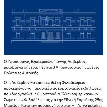
Ο Υφυπουργός Εξωτερικών, Γιάννης Λοβέρδος,
μεταβαίνει σήμερα, Πέμπτη 3 Απριλίου, στις Ηνωμένες
Πολιτείες Αμερικής.
Ο κ. Λοβέρδος θα επισκεφθεί τη Φιλαδέλφεια,
προκειμένου να παραστεί στις εορταστικές εκδηλώσεις
που διοργανώνει η Ομοσπονδία Ελληνοαμερικανικών
Σωματείων Φιλαδέλφειας για την Εθνική Εορτή της 25ης
Μαρτίου. Κατά την παραμονή του στις ΗΠΑ, θα μεταβεί