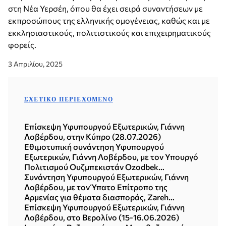
στη Νέα Υερσέη, όπου θα έχει σειρά συναντήσεων με
εκπροσώπους της ελληνικής ομογένειας, καθώς και με
εκκλησιαστικούς, πολιτιστικούς και επιχειρηματικούς
φορείς.
3 Απριλίου, 2025
ΣΧΕΤΙΚΌ ΠΕΡΙΕΧΌΜΕΝΟ
Επίσκεψη Υφυπουργού Εξωτερικών, Γιάννη
Λοβέρδου, στην Κύπρο (28.07.2026)
Εθιμοτυπική συνάντηση Υφυπουργού
Εξωτερικών, Γιάννη Λοβέρδου, με τον Υπουργό
Πολιτισμού Ουζμπεκιστάν Ozodbek
Nazarbekov (15.07.2026)
Συνάντηση Υφυπουργού Εξωτερικών, Γιάννη
Λοβέρδου, με τον Ύπατο Επίτροπο της
Αρμενίας για θέματα διασποράς, Zareh
Sinanyan (Αθήνα, 24.06.2026)
Επίσκεψη Υφυπουργού Εξωτερικών, Γιάννη
Λοβέρδου, στο Βερολίνο (15-16.06.2026)