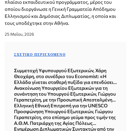
πλαίσιο εκπαιδευτικού προγράμματος, μέρος του
οποίου διοργάνωσε η Γενική Γραμματεία Απόδημου
Ελληνισμού και Δημόσιας Διπλωματίας, η οποία και
τους υποδέχτηκε στην Αθήνα.
25 Μαΐου, 2026
ΣΧΕΤΙΚΌ ΠΕΡΙΕΧΌΜΕΝΟ
Συμμετοχή Υφυπουργού Εξωτερικών, Χάρη
Θεοχάρη, στο συνέδριο του Economist: «Η
Ελλάδα γίνεται σταθερή πυξίδα για επενδύσεις,
εξαγωγές και ανάπτυξη σε μια εποχή
Ανακοίνωση Υπουργείου Εξωτερικών για τη
αναταράξεων» (Αθήνα, 10.07.2026)
συνάντηση του Υπουργού Εξωτερικών, Γιώργου
Γεραπετρίτη, με την Προσωπική Απεσταλμένη
του Γενικού Γραμματέα των Ηνωμένων Εθνών
Ελληνική Εθνική Επιτροπή για την UNESCO
για την Κύπρο, María Ángela Holguín Cuéllar
Προσφώνηση Υπουργού Εξωτερικών, Γιώργου
(Αθήνα, 17.06.2026)
Γεραπετρίτη, στο επίσημο γεύμα προς τιμήν της
Α.Θ.Μ. Πατριάρχη της Αγίας Πόλεως
Ιερουσαλήμ και πάσης Παλαιστίνης κ.κ.
Ενημέρωση Διπλωματικών Συντακτών από την