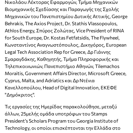
Νικολάου Λέκτορας Εφαρμογών, Τμήμα Μηχανικών
Βιομηχανικής Σχεδίασης και Παραγωγής της Σχολής
Μηχανικών του Πανεπιστημίου Δυτικής Αττικής, George
Behrakis, The Axios Project, Dr. Stathis Vlassopoulos,
Athlos Energy, Σπύρος Ζολώτας, Vice President of RINA
for South Europe, Dr. Kostas Fetfatsidis, The Flywheel,
Κωνσταντίνος Αναγνωστόπουλος, Δικηγόρος, European
Legal Tech Association Rep for Greece, Δρ Γιάννης
Σμαραγδάκης, Καθηγητής, Τμήμα Πληροφορικής και
Τηλεπικοινωνιών, Πανεπιστήμιο Αθηνών, Tilemachos
Moraitis, Government Affairs Director, Microsoft Greece,
Cyprus, Malta, and Adriatics και Δρ Ντένια
Κανελλοπούλου, Head of Digital Innovation, ΕΚΕΦΕ
"Δημόκριτος".
Τις εργασίες της Ημερίδας παρακολούθησε, μεταξύ
άλλων, 25μελής ομάδα υποτρόφων του Stamps
President’s Scholars Program του Georgia Institute of
Technology, οι οποίοι επισκέπτονται την Ελλάδα στο