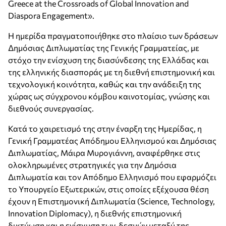
Greece at the Crossroads of Global Innovation and
Diaspora Engagement».
Η ημερίδα πραγματοποιήθηκε στο πλαίσιο των δράσεων
Δημόσιας Διπλωματίας της Γενικής Γραμματείας, με
στόχο την ενίσχυση της διασύνδεσης της Ελλάδας και
της ελληνικής διασποράς με τη διεθνή επιστημονική και
τεχνολογική κοινότητα, καθώς και την ανάδειξη της
χώρας ως σύγχρονου κόμβου καινοτομίας, γνώσης και
διεθνούς συνεργασίας.
Κατά το χαιρετισμό της στην έναρξη της Ημερίδας, η
Γενική Γραμματέας Απόδημου Ελληνισμού και Δημόσιας
Διπλωματίας, Μάιρα Μυρογιάννη, αναφέρθηκε στις
ολοκληρωμένες στρατηγικές για την Δημόσια
Διπλωματία και τον Απόδημο Ελληνισμό που εφαρμόζει
το Υπουργείο Εξωτερικών, στις οποίες εξέχουσα θέση
έχουν η Επιστημονική Διπλωματία (Science, Technology,
Innovation Diplomacy), η διεθνής επιστημονική
δικτύωση και η ενίσχυση των δεσμών μεταξύ της