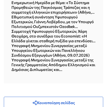
Ενημερωτική Ημερίδα με θέμα: «Το Σύστημα
Προμηθειών της Παγκόσμιας Τράπεζας και η
συμμετοχή ελληνικών επιχειρήσεων» (Αθήνα,
15.07.2026)
Εθιμοτυπική συνάντηση Υφυπουργού
Εξωτερικών, Γιάννη Λοβέρδου, με τον Υπουργό
Πολιτισμού Ουζμπεκιστάν Ozodbek
Nazarbekov (15.07.2026)
Συμμετοχή Υφυπουργού Εξωτερικών, Χάρη
Θεοχάρη, στο συνέδριο του Economist: «Η
Ελλάδα γίνεται σταθερή πυξίδα για επενδύσεις,
εξαγωγές και ανάπτυξη σε μια εποχή
Υπογραφή Μνημονίου Συνεργασίας μεταξύ
αναταράξεων» (Αθήνα, 10.07.2026)
Υπουργείου Εξωτερικών και Πανελλήνιου
Συνδέσμου Εξαγωγέων (Αθήνα, 09.07.2026)
Υπογραφή Μνημονίου Συνεργασίας μεταξύ της
Γενικής Γραμματείας Απόδημου Ελληνισμού και
Δημόσιας Διπλωματίας και
της BioInnovation Greece (Αθήνα, 08.07.2026)
Κοινοποίηση σελίδας