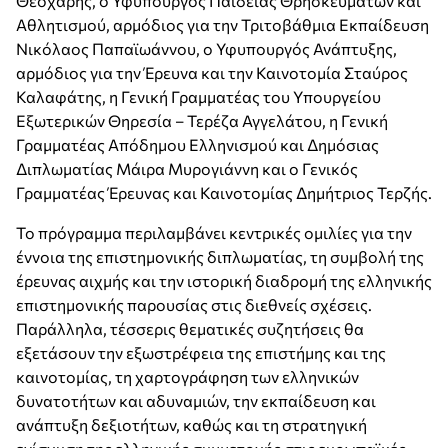
Θεοχάρης, ο Υφυπουργός Παιδείας Θρησκευμάτων και
Αθλητισμού, αρμόδιος για την Τριτοβάθμια Εκπαίδευση
Νικόλαος Παπαϊωάννου, ο Υφυπουργός Ανάπτυξης,
αρμόδιος για την Έρευνα και την Καινοτομία Σταύρος
Καλαφάτης, η Γενική Γραμματέας του Υπουργείου
Εξωτερικών Θηρεσία – Τερέζα Αγγελάτου, η Γενική
Γραμματέας Απόδημου Ελληνισμού και Δημόσιας
Διπλωματίας Μάιρα Μυρογιάννη και ο Γενικός
Γραμματέας Έρευνας και Καινοτομίας Δημήτριος Τερζής.
Το πρόγραμμα περιλαμβάνει κεντρικές ομιλίες για την
έννοια της επιστημονικής διπλωματίας, τη συμβολή της
έρευνας αιχμής και την ιστορική διαδρομή της ελληνικής
επιστημονικής παρουσίας στις διεθνείς σχέσεις.
Παράλληλα, τέσσερις θεματικές συζητήσεις θα
εξετάσουν την εξωστρέφεια της επιστήμης και της
καινοτομίας, τη χαρτογράφηση των ελληνικών
δυνατοτήτων και αδυναμιών, την εκπαίδευση και
ανάπτυξη δεξιοτήτων, καθώς και τη στρατηγική