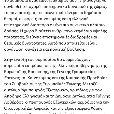
Το συμπόσιο αναδεικνύει ακριβώς αυτή την ανάγκη: να
συνδεθεί το ισχυρό επιστημονικό δυναμικό της χώρας,
τα πανεπιστήμια, τα ερευνητικά κέντρα, οι δημόσιοι
θεσμοί, οι φορείς καινοτομίας και η ελληνική
επιστημονική διασπορά σε ένα πιο συνεκτικό πλαίσιο
δράσης. Η χώρα διαθέτει ανθρώπινο κεφάλαιο υψηλής
ποιότητας, διεθνείς επιστημονικές διαδρομές και
θεσμικές δυνατότητες. Αυτό που απαιτείται είναι
οργάνωση, συνέχεια και πολιτική βούληση.
Στην έναρξη του συμποσίου θα συμμετάσχουν
κορυφαίοι εκπρόσωποι της ελληνικής κυβέρνησης, της
Ευρωπαϊκής Επιτροπής, της Γενικής Γραμματείας
Έρευνας και Καινοτομίας και της Κυπριακής Προεδρίας
του Συμβουλίου της Ευρωπαϊκής Ένωσης. Μεταξύ
αυτών, ο Υφυπουργός Εξωτερικών, αρμόδιος για τον
Απόδημο Ελληνισμό και τη Δημόσια Διπλωματία Γιάννης
Λοβέρδος, ο Υφυπουργός Εξωτερικών, αρμόδιος για την
Οικονομική Διπλωματία και την Εξωστρέφεια Χάρης