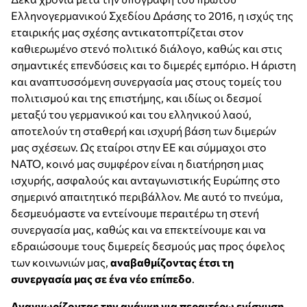
Ελληνογερμανικού Σχεδίου Δράσης το 2016, η ισχύς της
εταιρικής μας σχέσης αντικατοπτρίζεται στον
καθιερωμένο στενό πολιτικό διάλογο, καθώς και στις
σημαντικές επενδύσεις και το διμερές εμπόριο. Η άριστη
και αναπτυσσόμενη συνεργασία μας στους τομείς του
πολιτισμού και της επιστήμης, και ιδίως οι δεσμοί
μεταξύ του γερμανικού και του ελληνικού λαού,
αποτελούν τη σταθερή και ισχυρή βάση των διμερών
μας σχέσεων. Ως εταίροι στην ΕΕ και σύμμαχοι στο
ΝΑΤΟ, κοινό μας συμφέρον είναι η διατήρηση μιας
ισχυρής, ασφαλούς και ανταγωνιστικής Ευρώπης στο
σημερινό απαιτητικό περιβάλλον. Με αυτό το πνεύμα,
δεσμευόμαστε να εντείνουμε περαιτέρω τη στενή
συνεργασία μας, καθώς και να επεκτείνουμε και να
εδραιώσουμε τους διμερείς δεσμούς μας προς όφελος
των κοινωνιών μας,
αναβαθμίζοντας έτσι τη
συνεργασία μας σε ένα νέο επίπεδο
.
Αναγνωρίζοντας την ανάγκη για περαιτέρω ενίσχυση