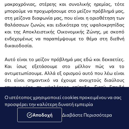
μακροχρόνιας, στέρεης και συνολικής ηρεμίας, τότε
μπορούμε να προχωρήσουμε στο μείζον πρόβλημά μας,
στη μείζονα διαφωνία μας, που είναι η οριοθέτηση των
θαλάσσιων ζωνών, και ειδικότερα της υφαλοκρηπίδας
και της Αποκλειστικής Οικονομικής Ζώνης, με σκοπό
ενδεχομένως να παραπέμψουμε το θέμα στη διεθνή
δικαιοδοσία.
Αυτό είναι το μείζον πρόβλημά μας εδώ και δεκαετίες.
Και ίσως εξετάσουμε στο μέλλον πώς να το
αντιμετωπίσουμε. Αλλά εξ ορισμού αυτό που λέω είναι
ότι είναι σημαντικό να έχουμε ανοιχτούς διαύλους
επικοινωνίας σε υψηλότερο επίπεδο. Γιατί; Επειδή
πρέπει να καθιερώσουμε το μοντέλο ότι όποτε υπάρχει
Ο ιστότοπος χρησιμοποιεί cookies προκειμένου να σας
μια διαφωνία, δεν υπάρχει λόγος να δημιουργείται
προσφέρει την καλύτερη δυνατή εμπειρία
κρίση από αυτήν. Αυτό που συνέβαινε στο παρελθόν
ήταν ότι κάθε διαφωνία κατέληγε σε μια τεράστια κρίση.
Αποδοχή
Διαβάστε Περισσότερα
Αυτό πρέπει να το αποτρέψουμε. Πρέπει να έχουμε
μηχανισμούς αποσυμπίεσης της έντασης. Και αυτό