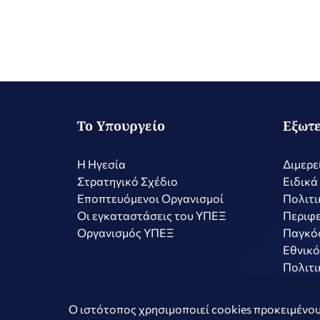
Το Υπουργείο
Εξωτε
Η Ηγεσία
Διμερε
Στρατηγικό Σχέδιο
Ειδικά
Εποπτευόμενοι Οργανισμοί
Πολιτι
Οι εγκαταστάσεις του ΥΠΕΞ
Περιφε
Οργανισμός ΥΠΕΞ
Παγκό
Εθνικό
Πολιτι
Copyright © 2026 Ελληνική Δημοκρατία - Υπουργείο Εξωτερικώ
Ο ιστότοπος χρησιμοποιεί cookies προκειμένου