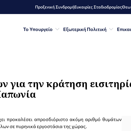
Προξενική Συνδρομή
Ευκαιρίες Σταδιοδρομίας
Θεωρ
Το Υπουργείο
Εξωτερική Πολιτική
Επικα
 για την κράτηση εισιτηρί
Ιαπωνία
έχει προκαλέσει απροσδιόριστο ακόμη αριθμό θυμάτων
λλων σε πυρηνικά εργοστάσια της χώρας.