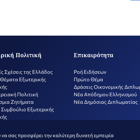
ρική Πολιτική
Επικαιρότητα
ίς Σχέσεις της Ελλάδος
Ροή Ειδήσεων
 Θέματα Εξωτερικής
Πρώτο Θέμα
κής
Δράσεις Οικονομικής Διπλω
ρειακή Πολιτική
Nέα Απόδημου Ελληνισμού
σμια Ζητήματα
Νέα Δημόσιας Διπλωματίας
 Συμβούλιο Εξωτερικής
κής
ν
Όροι Χρήσης
Πολιτ
 να σας προσφέρει την καλύτερη δυνατή εμπειρία