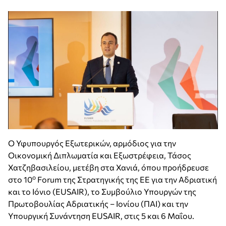
Ο Υφυπουργός Εξωτερικών, αρμόδιος για την
Οικονομική Διπλωματία και Εξωστρέφεια, Τάσος
Χατζηβασιλείου, μετέβη στα Χανιά, όπου προήδρευσε
ο
στο 10
Forum της Στρατηγικής της ΕΕ για την Αδριατική
και το Ιόνιο (EUSAIR), το Συμβούλιο Υπουργών της
Πρωτοβουλίας Αδριατικής – Ιονίου (ΠΑΙ) και την
Υπουργική Συνάντηση EUSAIR, στις 5 και 6 Μαΐου.