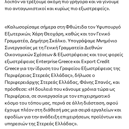
λοιπόν να τρέξουμε ακόμη πιο γρήγορα και να γίνουμε
πιο ανταγωνιστικοί και κυρίως πιο εξωστρεφείς».
«Καλωσορίσαμε σήμερα στη Φθιώτιδα τον Υφυπουργό
Εξωτερικών, Χάρη Θεοχάρη, καθώς και τον Γενικό
Γραμματέα, Δημήτρη Σκάλκο. Υπογράψαμε Μνημόνιο
Συνεργασίας με τη Γενική Γραμματεία Διεθνών
Οικονομικών Σχέσεων & Εξωστρέφειας και τους φορείς
εξωστρέφειας Enterprise Greece και Export Credit
Greece για την ίδρυση του Γραφείου Εξωστρέφειας της
Περιφέρειας Στερεάς Ελλάδας», δήλωσε ο
Περιφερειάρχης Στερεάς Ελλάδας, Φάνης Σπανός, και
πρόσθεσε: «Η δουλειά που κάνουμε χρόνια τώρα ως
Περιφέρεια, σε συνεργασία με τον επιχειρηματικό
κόσμο του τόπου μας, περνά σε άλλη διάσταση, αφού
έχουμε πλέον στη διάθεσή μας μια σειρά εργαλείων και
εφοδίων για την ανάδειξη επιχειρήσεων, προϊόντων και
υπηρεσιών της Στερεάς Ελλάδας».