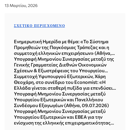
13 Μαρτίου, 2026
ΣΧΕΤΙΚΌ ΠΕΡΙΕΧΌΜΕΝΟ
Ενημερωτική Ημερίδα με θέμα: «Το Σύστημα
Προμηθειών της Παγκόσμιας Τράπεζας και η
συμμετοχή ελληνικών επιχειρήσεων» (Αθήνα,
15.07.2026)
Υπογραφή Mνημονίου Συνεργασίας μεταξύ της
Γενικής Γραμματείας Διεθνών Οικονομικών
Σχέσεων & Εξωστρέφειας του Υπουργείου
Εξωτερικών και της Περιφέρειας Δυτικής
Συμμετοχή Υφυπουργού Εξωτερικών, Χάρη
Μακεδονίας (Κοζάνη, 16.07.2026)
Θεοχάρη, στο συνέδριο του Economist: «Η
Ελλάδα γίνεται σταθερή πυξίδα για επενδύσεις,
εξαγωγές και ανάπτυξη σε μια εποχή
Υπογραφή Μνημονίου Συνεργασίας μεταξύ
αναταράξεων» (Αθήνα, 10.07.2026)
Υπουργείου Εξωτερικών και Πανελλήνιου
Συνδέσμου Εξαγωγέων (Αθήνα, 09.07.2026)
Υπογραφή Μνημονίου Συνεργασίας μεταξύ
Υπουργείου Εξωτερικών και ΕΒΕΑ για την
ενίσχυση της ελληνικής επιχειρηματικότητας
στις διεθνείς αγορές (Αθήνα, 06.07.2026)