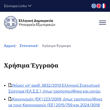
Σύντομα Links
Ελληνική Δημοκρατία
Υπουργείο Εξωτερικών
Αρχική
Στατιστικά
Χρήσιμα Έγγραφα
Χρήσιμα Έγγραφα
Νόμος υπ’ αριθ. 3832/2010 Ελληνικό Στατιστικό
Σύστημα (ΕΛ.Σ.Σ.), όπως τροποποιήθηκε και ισχύει
Κανονισμός (ΕΚ) 223/2009, όπως τροποποιήθηκε
με τους Κανονισμούς (ΕΕ) 2015/759 και 2024/3018