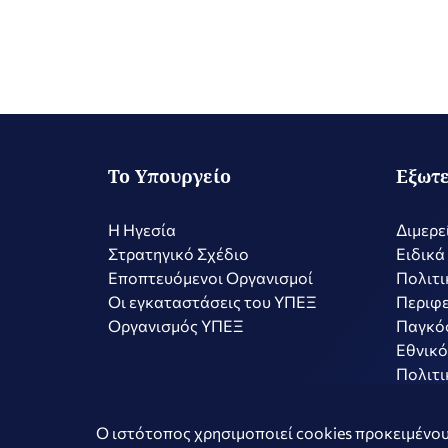
Το Υπουργείο
Εξωτε
Η Ηγεσία
Διμερε
Στρατηγικό Σχέδιο
Ειδικά
Εποπτευόμενοι Οργανισμοί
Πολιτι
Οι εγκαταστάσεις του ΥΠΕΞ
Περιφε
Οργανισμός ΥΠΕΞ
Παγκό
Εθνικό
Πολιτι
Copyright © 2026 Ελληνική Δημοκρατία - Υπουργείο Εξωτερικώ
Ο ιστότοπος χρησιμοποιεί cookies προκειμένου