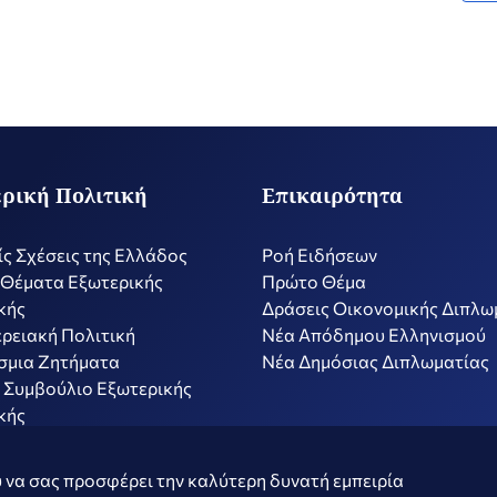
ρική Πολιτική
Επικαιρότητα
ίς Σχέσεις της Ελλάδος
Ροή Ειδήσεων
 Θέματα Εξωτερικής
Πρώτο Θέμα
κής
Δράσεις Οικονομικής Διπλω
ρειακή Πολιτική
Nέα Απόδημου Ελληνισμού
σμια Ζητήματα
Νέα Δημόσιας Διπλωματίας
 Συμβούλιο Εξωτερικής
κής
ν
Όροι Χρήσης
Πολιτ
 να σας προσφέρει την καλύτερη δυνατή εμπειρία