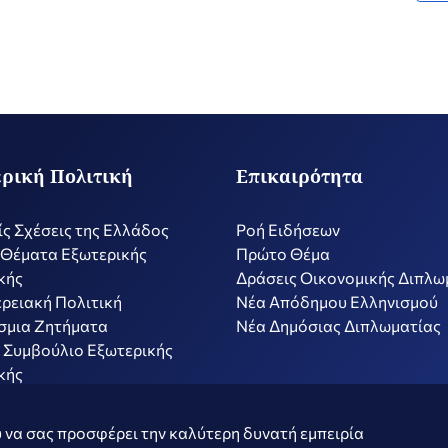
ρική Πολιτική
Επικαιρότητα
ίς Σχέσεις της Ελλάδος
Ροή Ειδήσεων
 Θέματα Εξωτερικής
Πρώτο Θέμα
κής
Δράσεις Οικονομικής Διπλω
ρειακή Πολιτική
Nέα Απόδημου Ελληνισμού
σμια Ζητήματα
Νέα Δημόσιας Διπλωματίας
 Συμβούλιο Εξωτερικής
κής
ν
Όροι Χρήσης
Πολιτ
 να σας προσφέρει την καλύτερη δυνατή εμπειρία