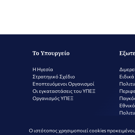
Το Υπουργείο
Εξωτε
Η Ηγεσία
Διμερε
Στρατηγικό Σχέδιο
Ειδικά
Εποπτευόμενοι Οργανισμοί
Πολιτι
Οι εγκαταστάσεις του ΥΠΕΞ
Περιφε
Οργανισμός ΥΠΕΞ
Παγκό
Εθνικό
Πολιτι
Copyright © 2026 Ελληνική Δημοκρατία - Υπουργείο Εξωτερικώ
Ο ιστότοπος χρησιμοποιεί cookies προκειμένου