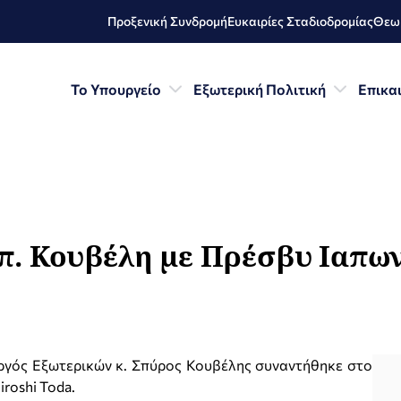
Προξενική Συνδρομή
Ευκαιρίες Σταδιοδρομίας
Θεωρ
Το Υπουργείο
Εξωτερική Πολιτική
Επικα
. Κουβέλη με Πρέσβυ Ιαπων
υργός Εξωτερικών κ. Σπύρος Κουβέλης συναντήθηκε στο
roshi Toda.