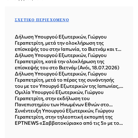
ΣΧΕΤΙΚΌ ΠΕΡΙΕΧΌΜΕΝΟ
Δήλωση Υπουργού Εξωτερικών, Γιώργου
Γεραπετρίτη, μετά την ολοκλήρωση της
επίσκεψής του στην Ιαπωνία, το Βιετνάμ και τη
Δημοκρατία της Κορέας (Σεούλ, 21.07.2026)
Δήλωση Υπουργού Εξωτερικών, Γιώργου
Γεραπετρίτη, κατά την ολοκλήρωση της
επίσκεψής του στο Βιετνάμ (Ανόι, 18.07.2026)
Δήλωση Υπουργού Εξωτερικών, Γιώργου
Γεραπετρίτη, μετά το πέρας της συνάντησής
του με τον Υπουργό Εξωτερικών της Ιαπωνίας,
Toshimitsu Motegi (Τόκυο, 16.07.2026)
Ομιλία Υπουργού Εξωτερικών, Γιώργου
Γεραπετρίτη, στην εκδήλωση του
Πανεπιστημίου των Ηνωμένων Εθνών στο
Τόκυο, με θέμα «Η νέα πολυπολική διεθνής
Συνέντευξη Υπουργού Εξωτερικών, Γιώργου
τάξη πραγμάτων» (15.07.2026)
Γεραπετρίτη, στην τηλεοπτική εκπομπή της
ΕΡΤNEWS «Σαββατοκύριακο από τις 5» με τον
Δημήτρη Κοτταρίδη (12.07.2026)