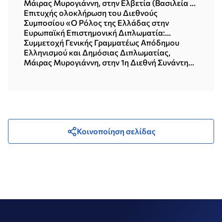
Μάιρας Μυρογιάννη, στην Ελβετία (Βασιλεία &
Ζυρίχη, 15-18.06.2026)
Επιτυχής ολοκλήρωση του Διεθνούς
Συμποσίου «Ο Ρόλος της Ελλάδας στην
Ευρωπαϊκή Επιστημονική Διπλωματία:
Δημιουργώντας Συνδέσεις, Διαμορφώνοντας
Συμμετοχή Γενικής Γραμματέως Απόδημου
το Μέλλον» (Αθήνα, 11.06.2026)
Ελληνισμού και Δημόσιας Διπλωματίας,
Μάιρας Μυρογιάννη, στην 1η Διεθνή Συνάντηση
Εδρών UNESCO (Αλεξανδρούπολη, 05-
06.06.2026)
Κοινοποίηση σελίδας