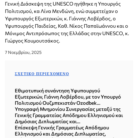
Γενική Διάσκεψη της UNESCO ηγήθηκε η Υπουργός
Πολιτισμού, κα Λίνα Μενδώνη, ενώ συμμετείχαν ο
Υφυπουργός Εξωτερικών, κ. Γιάννης Λοβέρδος, ο
Υφυπουργός Παιδείας, Καθ. Νίκος Παπαϊωάννου και ο
Μόνιμος Αντιπρόσωπος της Ελλάδας στην UNESCO, κ.
Γιώργος Κουμουτσάκος.
7 Νοεμβρίου, 2025
ΣΧΕΤΙΚΌ ΠΕΡΙΕΧΌΜΕΝΟ
Εθιμοτυπική συνάντηση Υφυπουργού
Εξωτερικών, Γιάννη Λοβέρδου, με τον Υπουργό
Πολιτισμού Ουζμπεκιστάν Ozodbek
Nazarbekov (15.07.2026)
Υπογραφή Μνημονίου Συνεργασίας μεταξύ της
Γενικής Γραμματείας Απόδημου Ελληνισμού και
Δημόσιας Διπλωματίας και
της BioInnovation Greece (Αθήνα, 08.07.2026)
Επίσκεψη Γενικής Γραμματέως Απόδημου
Ελληνισμού και Δημόσιας Διπλωματίας,