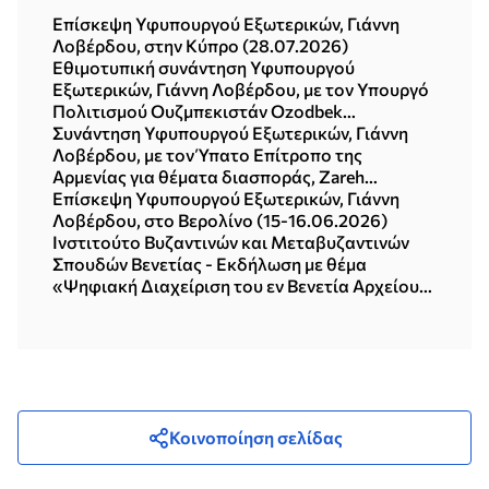
Επίσκεψη Υφυπουργού Εξωτερικών, Γιάννη
Λοβέρδου, στην Κύπρο (28.07.2026)
Εθιμοτυπική συνάντηση Υφυπουργού
Εξωτερικών, Γιάννη Λοβέρδου, με τον Υπουργό
Πολιτισμού Ουζμπεκιστάν Ozodbek
Nazarbekov (15.07.2026)
Συνάντηση Υφυπουργού Εξωτερικών, Γιάννη
Λοβέρδου, με τον Ύπατο Επίτροπο της
Αρμενίας για θέματα διασποράς, Zareh
Sinanyan (Αθήνα, 24.06.2026)
Επίσκεψη Υφυπουργού Εξωτερικών, Γιάννη
Λοβέρδου, στο Βερολίνο (15-16.06.2026)
Ινστιτούτο Βυζαντινών και Μεταβυζαντινών
Σπουδών Βενετίας - Εκδήλωση με θέμα
«Ψηφιακή Διαχείριση του εν Βενετία Αρχείου
του Ελληνικού Ινστιτούτου Βυζαντινών και
Μεταβυζαντινών Σπουδών» (25.05.2026)
Κοινοποίηση σελίδας