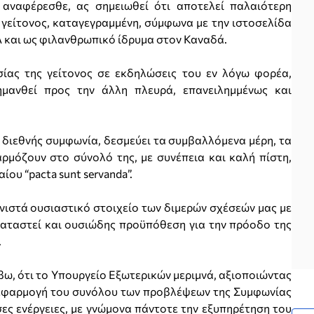
αναφέρεσθε, ας σημειωθεί ότι αποτελεί παλαιότερη
είτονος, καταγεγραμμένη, σύμφωνα με την ιστοσελίδα
Α και ως φιλανθρωπικό ίδρυμα στον Καναδά.
ίας της γείτονος σε εκδηλώσεις του εν λόγω φορέα,
ημανθεί προς την άλλη πλευρά, επανειλημμένως και
διεθνής συμφωνία, δεσμεύει τα συμβαλλόμενα μέρη, τα
ρμόζουν στο σύνολό της, με συνέπεια και καλή πίστη,
ου “pacta sunt servanda”.
ιστά ουσιαστικό στοιχείο των διμερών σχέσεών μας με
 καταστεί και ουσιώδης προϋπόθεση για την πρόοδο της
.
ω, ότι το Υπουργείο Εξωτερικών μεριμνά, αξιοποιώντας
η εφαρμογή του συνόλου των προβλέψεων της Συμφωνίας
σες ενέργειες, με γνώμονα πάντοτε την εξυπηρέτηση του