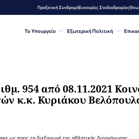
Προξενική Συνδρομή
Ευκαιρίες Σταδιοδρομίας
Θεωρ
Το Υπουργείο
Εξωτερική Πολιτική
Επικα
ιθμ. 954 από 08.11.2021 Κοι
ών κ.κ. Κυριάκου Βελόπουλ
κε ως προς τη διεξαγωγή της αθλητικής διοργάνωσης,