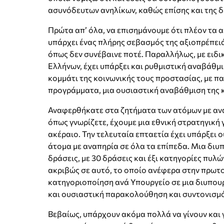
ασυνόδευτων ανηλίκων, καθώς επίσης και της 
Πρώτα απ’ όλα, να επισημάνουμε ότι πλέον τα α
υπάρχει ένας πλήρης σεβασμός της αξιοπρέπει
όπως δεν συνέβαινε ποτέ. Παραλλήλως, με ειδικ
Ελλήνων, έχει υπάρξει και ρυθμιστική αναβάθμι
κομμάτι της κοινωνικής τους προστασίας, με π
προγράμματα, μια ουσιαστική αναβάθμιση της
Αναφερθήκατε στα ζητήματα των ατόμων με ανα
όπως γνωρίζετε, έχουμε μια εθνική στρατηγική 
ακέραιο. Την τελευταία επταετία έχει υπάρξει 
άτομα με αναπηρία σε όλα τα επίπεδα. Μια διυ
δράσεις, με 30 δράσεις και έξι κατηγορίες πυ
ακριβώς σε αυτό, το οποίο ανέφερα στην πρωτο
κατηγοριοποίηση ανά Υπουργείο σε μια διυπουρ
και ουσιαστική παρακολούθηση και συντονισμό
Βεβαίως, υπάρχουν ακόμα πολλά να γίνουν και 