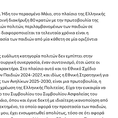
 Ήδη τον περασμένο Μάιο, στο πλαίσιο της Ελληνικής
ινή διακήρυξη 80 κρατών με την πρωτοβουλία της
ών πολιτών, περιλαμβανομένων των παιδιών σε
διαφοροποιείται τα τελευταία χρόνια είναι η
σία των παιδιών από μία κάθετη σε μία οριζόντια
ς ευάλωτη κατηγορία πολιτών δεν εμπίπτει στην
ουργική συνεργασία, έναν συντονισμό, έτσι ώστε οι
αρακτήρα. Στο πλαίσιο αυτό και το Εθνικό Σχέδιο
 Παιδιών 2024-2027, και ιδίως η Εθνική Στρατηγική για
 των Ανηλίκων 2025-2030, είναι μια πρωτοβουλία, η
χρέωση της Ελληνικής Πολιτείας. Είχα την ευκαιρία να
ο του Συμβουλίου του Συμβουλίου Ασφαλείας του
ο, όπου και έγινε δεκτή με ιδιαίτερη ικανοποίηση από
κεκτημένο, το οποίο αφορά την προστασία των παιδιών,
ή μου, έχει ενσωματωθεί απολύτως, τόσο σε ότι αφορά