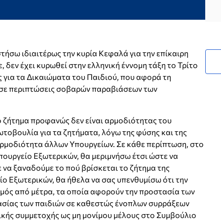
τήσω ιδιαιτέρως την κυρία Κεφαλά για την επίκαιρη
 δεν έχει κυρωθεί στην ελληνική έννομη τάξη το Τρίτο
για τα Δικαιώματα του Παιδιού, που αφορά τη
 σε περιπτώσεις σοβαρών παραβιάσεων των
ο ζήτημα προφανώς δεν είναι αρμοδιότητας του
ωτοβουλία για τα ζητήματα, λόγω της φύσης και της
αρμοδιότητα άλλων Υπουργείων. Σε κάθε περίπτωση, στο
πουργείο Εξωτερικών, θα μεριμνήσω έτσι ώστε να
ε να ξαναδούμε το πού βρίσκεται το ζήτημα της
ο Εξωτερικών, θα ήθελα να σας υπενθυμίσω ότι την
ιθμός από μέτρα, τα οποία αφορούν την προστασία των
τασίας των παιδιών σε καθεστώς ένοπλων συρράξεων
νικής συμμετοχής ως μη μονίμου μέλους στο Συμβούλιο