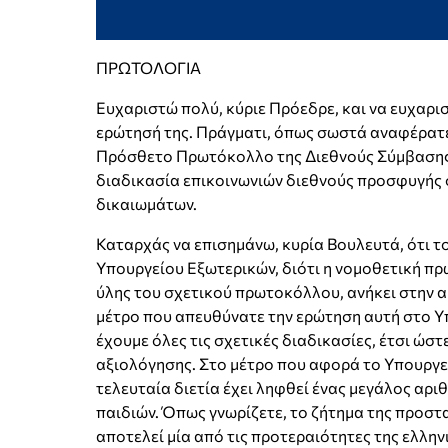
ΠΡΩΤΟΛΟΓΙΑ
Ευχαριστώ πολύ, κύριε Πρόεδρε, και να ευχαρισ
ερώτησή της. Πράγματι, όπως σωστά αναφέρατε,
Πρόσθετο Πρωτόκολλο της Διεθνούς Σύμβασης 
διαδικασία επικοινωνιών διεθνούς προσφυγής
δικαιωμάτων.
Καταρχάς να επισημάνω, κυρία Βουλευτά, ότι τ
Υπουργείου Εξωτερικών, διότι η νομοθετική πρ
ύλης του σχετικού πρωτοκόλλου, ανήκει στην 
μέτρο που απευθύνατε την ερώτηση αυτή στο Υ
έχουμε όλες τις σχετικές διαδικασίες, έτσι ώστ
αξιολόγησης. Στο μέτρο που αφορά το Υπουργεί
τελευταία διετία έχει ληφθεί ένας μεγάλος αρ
παιδιών. Όπως γνωρίζετε, το ζήτημα της προσ
αποτελεί μία από τις προτεραιότητες της ελλη