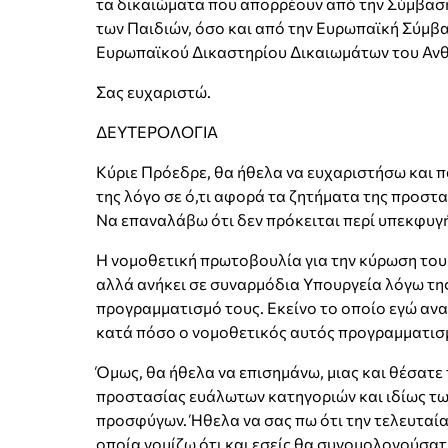
τα δικαιώματα που απορρέουν από την Σύμβασ
των Παιδιών, όσο και από την Ευρωπαϊκή Σύμβ
Ευρωπαϊκού Δικαστηρίου Δικαιωμάτων του Αν
Σας ευχαριστώ.
ΔΕΥΤΕΡΟΛΟΓΙΑ
Κύριε Πρόεδρε, θα ήθελα να ευχαριστήσω και π
της λόγο σε ό,τι αφορά τα ζητήματα της προστ
Να επαναλάβω ότι δεν πρόκειται περί υπεκφυγή
Η νομοθετική πρωτοβουλία για την κύρωση του
αλλά ανήκει σε συναρμόδια Υπουργεία λόγω της
προγραμματισμό τους. Εκείνο το οποίο εγώ αν
κατά πόσο ο νομοθετικός αυτός προγραμματισμ
Όμως, θα ήθελα να επισημάνω, μιας και θέσατε 
προστασίας ευάλωτων κατηγοριών και ιδίως τω
προσφύγων. Ήθελα να σας πω ότι την τελευταία 
οποία νομίζω ότι και εσείς θα συνομολογούσατ