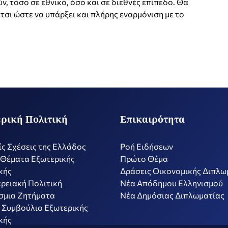
ν, τόσο σε εθνικό, όσο και σε διεθνές επίπεδο. Θα
έτσι ώστε να υπάρξει και πλήρης εναρμόνιση με το
ρική Πολιτική
Επικαιρότητα
ίς Σχέσεις της Ελλάδος
Ροή Ειδήσεων
 Θέματα Εξωτερικής
Πρώτο Θέμα
κής
Δράσεις Οικονομικής Διπλω
ρειακή Πολιτική
Nέα Απόδημου Ελληνισμού
σμια Ζητήματα
Νέα Δημόσιας Διπλωματίας
 Συμβούλιο Εξωτερικής
κής