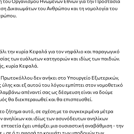
η του Οργανισμού Ηνωμένων Εθνών για την Προστασία
αση Δικαιωμάτων του Ανθρώπου και τη νομολογία του
θρώπου.
άλι την κυρία Κεφαλά για τον νηφάλιο και παραγωγικό
ασίας των ευάλωτων κατηγοριών και ιδίως των παιδιών.
ς, κυρία Κεφαλά.
 Πρωτοκόλλου δεν ανήκει στο Υπουργείο Εξωτερικών,
 ύλης και εξ αυτού του λόγου εμπίπτει στον νομοθετικό
αλαμβάνω απέναντί σας ως δέσμευση είναι να δούμε
ός θα διεκπεραιωθεί και θα επισπευσθεί.
το ζήτημα αυτό, σε σχέση με τα συγκεκριμένα μέτρα
ν ανηλίκων και ιδίως των ασυνόδευτων ανηλίκων
επταετία έχει υπάρξει μια ουσιαστική αναβάθμιση - την
ε - σε ό,τι αφορά το κομμάτι των υποδομών των