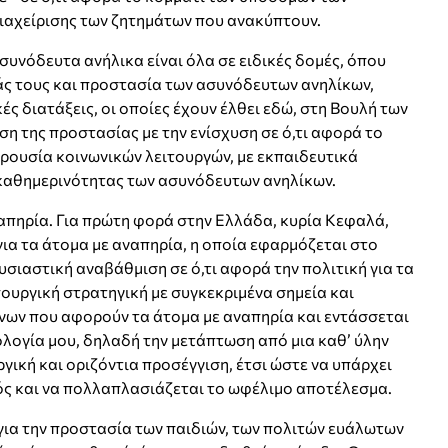
διαχείρισης των ζητημάτων που ανακύπτουν.
συνόδευτα ανήλικα είναι όλα σε ειδικές δομές, όπου
άς τους και προστασία των ασυνόδευτων ανηλίκων,
ές διατάξεις, οι οποίες έχουν έλθει εδώ, στη Βουλή των
ση της προστασίας με την ενίσχυση σε ό,τι αφορά το
αρουσία κοινωνικών λειτουργών, με εκπαιδευτικά
 καθημερινότητας των ασυνόδευτων ανηλίκων.
πηρία. Για πρώτη φορά στην Ελλάδα, κυρία Κεφαλά,
για τα άτομα με αναπηρία, η οποία εφαρμόζεται στο
ουσιαστική αναβάθμιση σε ό,τι αφορά την πολιτική για τα
πουργική στρατηγική με συγκεκριμένα σημεία και
λώνων που αφορούν τα άτομα με αναπηρία και εντάσσεται
λογία μου, δηλαδή την μετάπτωση από μια καθ’ ύλην
γική και οριζόντια προσέγγιση, έτσι ώστε να υπάρχει
ς και να πολλαπλασιάζεται το ωφέλιμο αποτέλεσμα.
για την προστασία των παιδιών, των πολιτών ευάλωτων