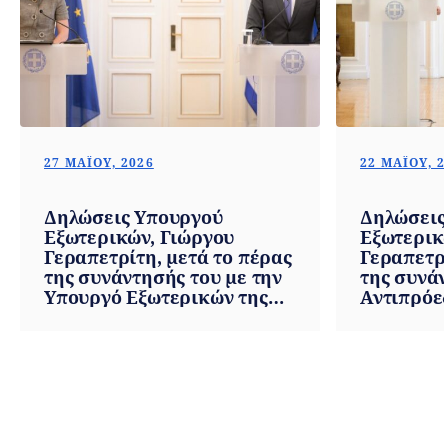
27 ΜΑΪ́ΟΥ, 2026
22 ΜΑΪ́ΟΥ, 
Δηλώσεις Υπουργού
Δηλώσεις
Εξωτερικών, Γιώργου
Εξωτερικ
Γεραπετρίτη, μετά το πέρας
Γεραπετρί
της συνάντησής του με την
της συνάν
Υπουργό Εξωτερικών της
Αντιπρόε
Φινλανδίας, Elina Valtonen
Εξωτερικ
(Αθήνα, 27.05.2026)
Συνομοσπο
Cassis (Αθ