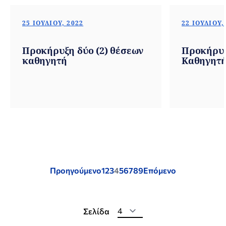
25 ΙΟΥΛΊΟΥ, 2022
22 ΙΟΥΛΊΟΥ,
Προκήρυξη δύο (2) θέσεων
Προκήρυξη
καθηγητή
Καθηγητ
Posts
Προηγούμενο
1
2
3
4
5
6
7
8
9
Επόμενο
pagination
Σελίδα