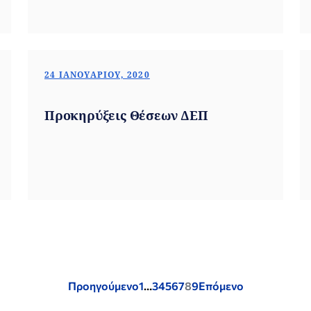
24 ΙΑΝΟΥΑΡΊΟΥ, 2020
Προκηρύξεις Θέσεων ΔΕΠ
Posts
Προηγούμενο
1
…
3
4
5
6
7
8
9
Επόμενο
pagination