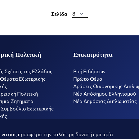
Σελίδα
ρική Πολιτική
Επικαιρότητα
ίς Σχέσεις της Ελλάδος
Ροή Ειδήσεων
 Θέματα Εξωτερικής
Πρώτο Θέμα
κής
Δράσεις Οικονομικής Διπλω
ρειακή Πολιτική
Nέα Απόδημου Ελληνισμού
σμια Ζητήματα
Νέα Δημόσιας Διπλωματίας
 Συμβούλιο Εξωτερικής
κής
ν
Όροι Χρήσης
Πολιτ
 να σας προσφέρει την καλύτερη δυνατή εμπειρία