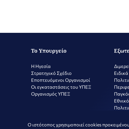
Το Υπουργείο
Εξωτε
Η Ηγεσία
Διμερε
Στρατηγικό Σχέδιο
Ειδικά
Εποπτευόμενοι Οργανισμοί
Πολιτι
Οι εγκαταστάσεις του ΥΠΕΞ
Περιφε
Οργανισμός ΥΠΕΞ
Παγκό
Εθνικό
Πολιτι
Copyright © 2026 Ελληνική Δημοκρατία - Υπουργείο Εξωτερικώ
Ο ιστότοπος χρησιμοποιεί cookies προκειμένου