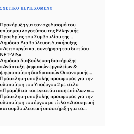
ΣΧΕΤΙΚΌ ΠΕΡΙΕΧΌΜΕΝΟ
Προκήρυξη για τον σχεδιασμό του
επίσημου λογοτύπου της Ελληνικής
Προεδρίας του Συμβουλίου της
Ευρωπαϊκής Ένωσης του β' εξαμήνου του
Δημόσια Διαβούλευση διακήρυξης
2027 (19.06.2026)
«Λειτουργία και συντήρηση του δικτύου
NET-VIS»
Δημόσια διαβούλευση διακήρυξης
«Ανάπτυξη ψηφιακών εργαλείων &
ψηφιοποίηση διαδικασιών Οικονομικής
Διπλωματίας»
Πρόσκληση υποβολής προσφοράς για την
υλοποίηση του Υποέργου 2 με τίτλο
«Προμήθεια και εγκατάσταση επίπλων για
την εθνική μονάδα ETIAS»
Πρόσκληση υποβολής προσφοράς για την
υλοποίηση του έργου με τίτλο «Διοικητική
και συμβουλευτική υποστήριξη για το
ETIAS» ενταγμένο ως υποέργο 1 της
Ειδικής Δράσης "Υποστήριξη και επέκταση
του Εθνικού Πληροφοριακού Συστήματος
για το Ευρωπαϊκό Σύστημα Πληροφοριών