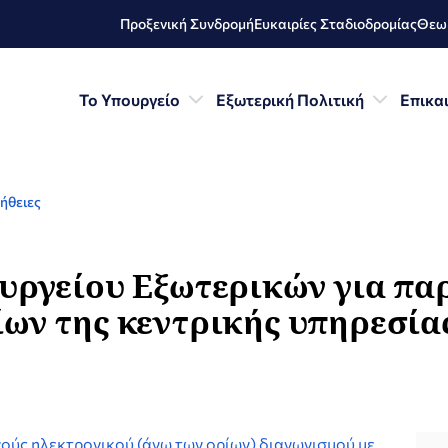
Προξενική Συνδρομή
Ευκαιρίες Σταδιοδρομίας
Θεωρ
Το Υπουργείο
Εξωτερική Πολιτική
Επικα
ήθειες
ουργείου Eξωτερικών για π
ων της κεντρικής υπηρεσία
ούς ηλεκτρονικού (άνω των ορίων) διαγωνισμού με