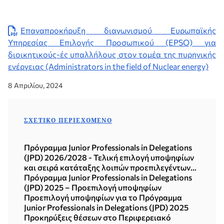
Επαναπροκήρυξη διαγωνισμού Ευρωπαϊκής
Υπηρεσίας Επιλογής Προσωπικού (EPSO) για
διοικητικούς-ές υπαλλήλους στον τομέα της πυρηνικής
ενέργειας (Administrators in the field of Nuclear energy)
8 Απριλίου, 2024
ΣΧΕΤΙΚΌ ΠΕΡΙΕΧΌΜΕΝΟ
Πρόγραμμα Junior Professionals in Delegations
(JPD) 2026/2028 - Τελική επιλογή υποψηφίων
και σειρά κατάταξης λοιπών προεπιλεγέντων
υποψηφίων
Πρόγραμμα Junior Professionals in Delegations
(JPD) 2025 – Προεπιλογή υποψηφίων
Προεπιλογή υποψηφίων για το Πρόγραμμα
Junior Professionals in Delegations (JPD) 2025
Προκηρύξεις θέσεων στο Περιφερειακό