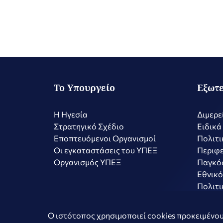
Το Υπουργείο
Εξωτε
Η Ηγεσία
Διμερε
Στρατηγικό Σχέδιο
Ειδικά
Εποπτευόμενοι Οργανισμοί
Πολιτι
Οι εγκαταστάσεις του ΥΠΕΞ
Περιφε
Οργανισμός ΥΠΕΞ
Παγκό
Εθνικό
Πολιτι
Copyright © 2026 Ελληνική Δημοκρατία - Υπουργείο Εξωτερικώ
Ο ιστότοπος χρησιμοποιεί cookies προκειμένου