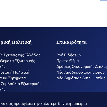
ρική Πολιτική
Επικαιρότητα
ίς Σχέσεις της Ελλάδος
Ροή Ειδήσεων
 Θέματα Εξωτερικής
Πρώτο Θέμα
κής
Δράσεις Οικονομικής Διπλω
ρειακή Πολιτική
Nέα Απόδημου Ελληνισμού
σμια Ζητήματα
Νέα Δημόσιας Διπλωματίας
 Συμβούλιο Εξωτερικής
κής
ν
Όροι Χρήσης
Πολιτ
 να σας προσφέρει την καλύτερη δυνατή εμπειρία